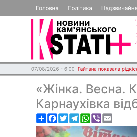
Основная навигация
Головна
Політика
Надзвичайн
07/08/2026 - 6:00
Гайтана показала рідкі
«Жінка. Весна. 
Карнаухівка від
Ресурс
Facebook
Twitter
Telegram
WhatsApp
Viber
Email