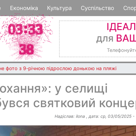
Перейти
е
Економіка
Культура
Суспільство
Спо
до
основного
ІДЕА
вмісту
для
ВАШ
Телефонуйт
сне фото з 9-річною підрослою донькою на пляжі
Кохання»: у селищі
бувся святковий конце
Надіслав:
ilona
, дата:
ср, 03/05/2025 -