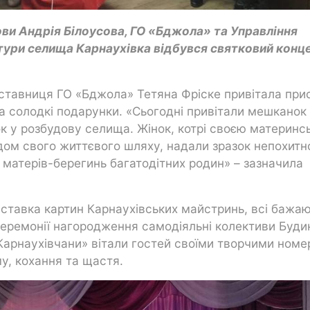
ови Андрія Білоусова, ГО «Бджола» та Управління
ьтури селища Карнаухівка відбувся святковий конц
ставниця ГО «Бджола» Тетяна Фріске привітала прис
а солодкі подарунки. «Сьогодні привітали мешканок
ок у розбудову селища. Жінок, котрі своєю материнс
адом свого життєвого шляху, надали зразок непохитн
 матерів-берегинь багатодітних родин» – зазначила
ставка картин Карнаухівських майстринь, всі бажаю
 церемонії нагородження самодіяльні колективи Буди
«Карнаухівчани» вітали гостей своїми творчими ном
му, кохання та щастя.