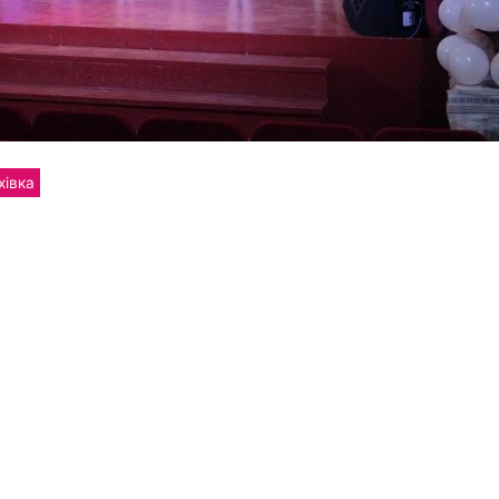
хівка