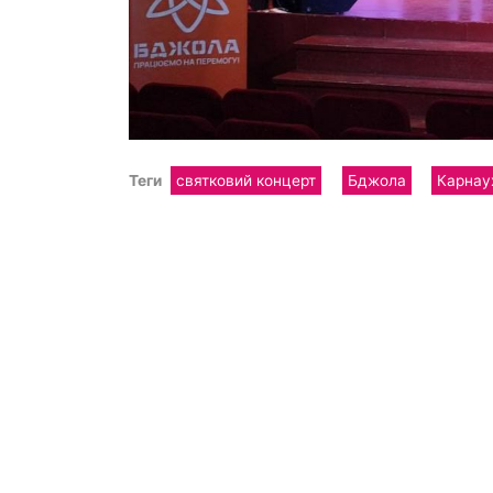
Теги
святковий концерт
Бджола
Карнау