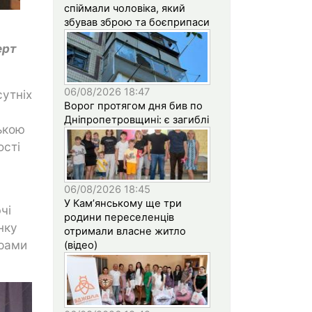
спіймали чоловіка, який
збував зброю та боєприпаси
ерт
06/08/2026 18:47
утніх
Ворог протягом дня бив по
Дніпропетровщині: є загиблі
ькою
ості
06/08/2026 18:45
У Кам’янському ще три
чі
родини переселенців
нку
отримали власне житло
ерами
(відео)