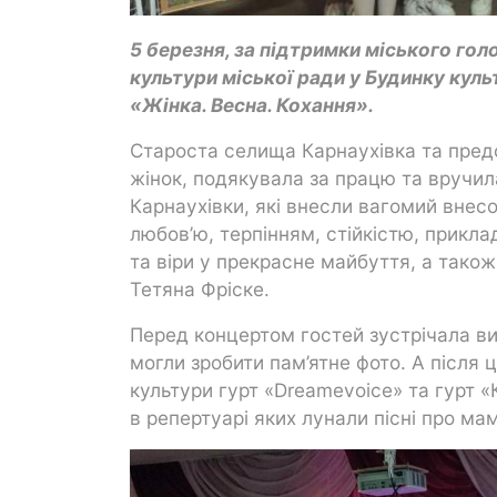
5 березня, за підтримки міського гол
культури міської ради у Будинку кул
«Жінка. Весна. Кохання».
Староста селища Карнаухівка та пред
жінок, подякувала за працю та вручил
Карнаухівки, які внесли вагомий внес
любов’ю, терпінням, стійкістю, прикл
та віри у прекрасне майбуття, а також
Тетяна Фріске.
Перед концертом гостей зустрічала ви
могли зробити пам’ятне фото. А після
культури гурт «Dreamevoіce» та гурт 
в репертуарі яких лунали пісні про ма