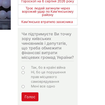
Гороскоп на 6 серпня 2026 року
Троє людей загинули через
ворожий удар по Кам'янському
району
Кам'янське втратило захисника
Чи підтримуєте Ви точку
зору київських
чиновників і депутатів,
що треба обмежити
фінансові витрати
місцевих громад України?
Варіанти
Так, бо в країні війна
Ні, бо це порушення
прав місцевого
самоврядування
Мені все одно
Голос