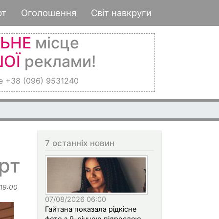
рт
Оголошення
Світ навкруги
ЛЬНЕ
місце
ОЇ
реклами!
е +38 (096) 9531240
7 останніх новин
рт
 19:00
07/08/2026 06:00
Гайтана показала рідкісне
фото з 9-річною підрослою