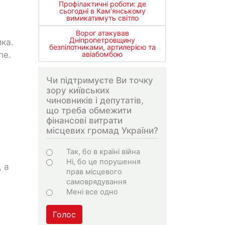
Профілактичні роботи: де
сьогодні в Кам'янському
вимикатимуть світло
Ворог атакував
Дніпропетровщину
ика.
безпілотниками, артилерією та
ne.
авіабомбою
Чи підтримуєте Ви точку
зору київських
чиновників і депутатів,
що треба обмежити
фінансові витрати
місцевих громад України?
Варіанти
Так, бо в країні війна
Ні, бо це порушення
, а
прав місцевого
самоврядування
Мені все одно
Голос