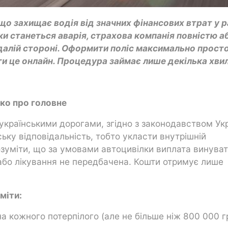
о захищає водія від значних фінансових втрат у р
ки станеться аварія, страхова компанія повністю а
алій стороні. Оформити поліс максимально прост
и це онлайн. Процедура займає лише декілька хвил
ко про головне
українськими дорогами, згідно з законодавством Ук
ку відповідальність, тобто укласти внутрішній
зуміти, що за умовами автоцивілки виплата винуват
або лікування не передбачена. Кошти отримує лише
іміти:
на кожного потерпілого (але не більше ніж 800 000 г