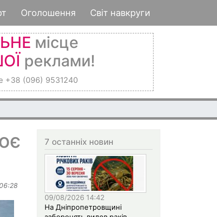
рт
Оголошення
Світ навкруги
ЛЬНЕ
місце
ОЇ
реклами!
е +38 (096) 9531240
ює
7 останніх новин
 06:28
09/08/2026 14:42
На Дніпропетровщині
заборонять вилов раків