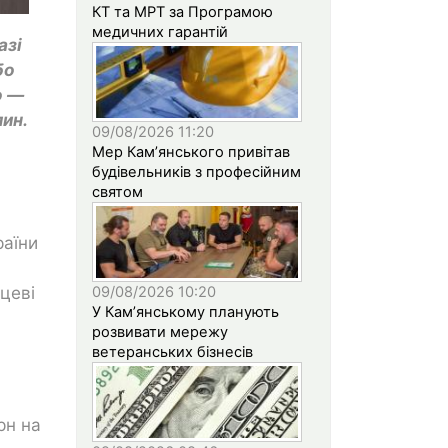
КТ та МРТ за Програмою
медичних гарантій
азі
бо
о —
ин.
09/08/2026 11:20
Мер Кам’янського привітав
будівельників з професійним
святом
раїни
цеві
09/08/2026 10:20
У Кам’янському планують
розвивати мережу
ветеранських бізнесів
рн на