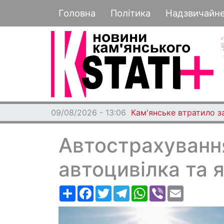
Основная навигация
Головна
Політика
Надзвичайн
09/08/2026 - 13:06
Кам'янське втратило з
Автострахування
автоцивілка та я
Ресурс
Facebook
Twitter
Telegram
WhatsApp
Viber
Email