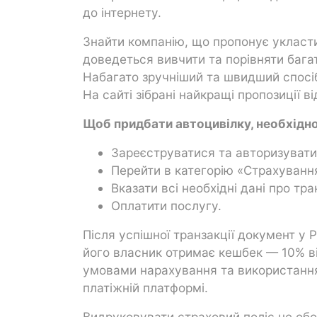
до інтернету.
Знайти компанію, що пропонує укласт
доведеться вивчити та порівняти бага
Набагато зручніший та швидший спос
На сайті зібрані найкращі пропозиції в
Щоб придбати автоцивілку, необхідно 
Зареєструватися та авторизуватис
Перейти в категорію «Страхування
Вказати всі необхідні дані про тр
Оплатити послугу.
Після успішної транзакції документ у
його власник отримає кешбек — 10% ві
умовами нарахування та використанн
платіжній платформі.
Видруковувати страховий поліс не обо