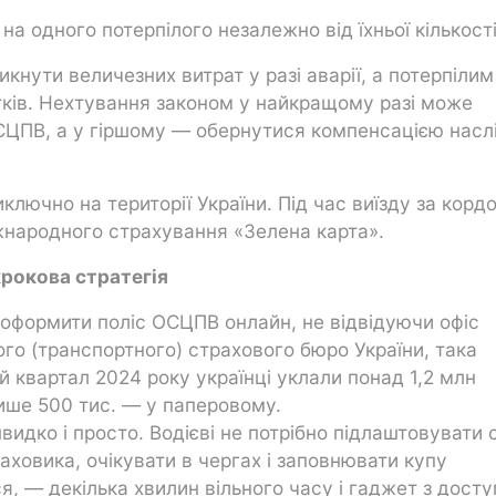
на одного потерпілого незалежно від їхньої кількості
икнути величезних витрат у разі аварії, а потерпіли
тків. Нехтування законом у найкращому разі може
СЦПВ, а у гіршому — обернутися компенсацією наслі
ключно на території України. Під час виїзду за корд
іжнародного страхування «Зелена карта».
крокова стратегія
ь оформити поліс ОСЦПВ онлайн, не відвідуючи офіс
ого (транспортного) страхового бюро України, така
 квартал 2024 року українці уклали понад 1,2 млн
лише 500 тис. — у паперовому.
дко і просто. Водієві не потрібно підлаштовувати с
аховика, очікувати в чергах і заповнювати купу
я, — декілька хвилин вільного часу і гаджет з дост