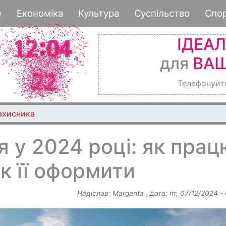
Перейти
е
Економіка
Культура
Суспільство
Спо
до
основного
ІДЕА
вмісту
для
ВАШ
Телефонуйт
ахисника
 у 2024 році: як прац
к її оформити
Надіслав:
Margarita
, дата:
пт, 07/12/2024 -