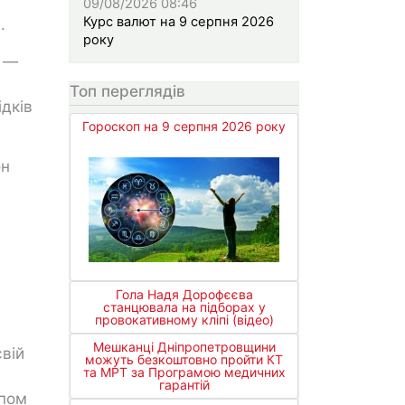
09/08/2026 08:46
Курс валют на 9 серпня 2026
.
року
м —
Топ переглядів
дків
Гороскоп на 9 серпня 2026 року
он
Гола Надя Дорофєєва
станцювала на підборах у
провокативному кліпі (відео)
Мешканці Дніпропетровщини
вій
можуть безкоштовно пройти КТ
та МРТ за Програмою медичних
гарантій
упом