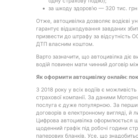
одну страхову подію);
за шкоду здоров’ю — 320 тис. грн 
Отже, автоцивілка дозволяє водієві ун
гарантує відшкодування завданих зби
призвести до штрафу за відсутність О
ДТП власним коштом.
Варто зазначити, що автоцивілка діє ви
водій повинен мати чинний договір м
Як оформити автоцивілку онлайн: по
З 2018 року у всіх водіїв є можливіст
страхової компанії. За даними Моторн
послуга є дуже популярною. За перший
договорів в електронному вигляді, й 
Цифрова автоцивілка оформлюється шви
щоденний графік під робочі години стр
паперових бланків. Усе, що знадобитьс