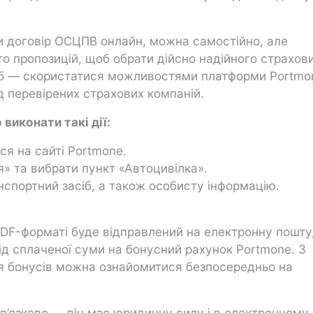
и договір ОСЦПВ онлайн, можна самостійно, але
то пропозицій, щоб обрати дійсно надійного страхов
іб — скористатися можливостями платформи Portmo
ід перевірених страхових компаній.
виконати такі дії:
я на сайті Portmone.
» та вибрати пункт «Автоцивілка».
анспортний засіб, а також особисту інформацію.
 PDF-форматі буде відправлений на електронну пошту
д сплаченої суми на бонусний рахунок Portmone. З
я бонусів можна ознайомитися безпосередньо на
в’язково — він має юридичну силу і в електронному