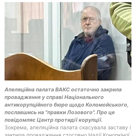
Апеляційна палата ВАКС остаточно закрила
провадження у справі Національного
антикорупційного бюро щодо Коломойського,
пославшись на "правки Лозового". Про це
повідомляє Центр протидії корупції.
Зокрема, апеляційна палата скасувала заставу і
закрила провадження стосовно Надії Конопкіної,