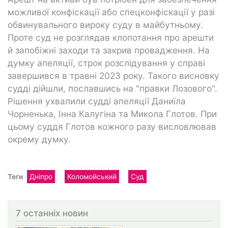
можливої конфіскації або спецконфіскації у разі
обвинувального вироку суду в майбутньому.
Проте суд не розглядав клопотання про арешти
й запобіжні заходи та закрив провадження. На
думку апеляції, строк розслідування у справі
завершився в травні 2023 року. Такого висновку
судді дійшли, пославшись на "правки Лозового".
Рішення ухвалили судді апеляції Даниїла
Чорненька, Інна Калугіна та Микола Глотов. При
цьому суддя Глотов кожного разу висловлював
окрему думку.
Теги
Дніпро
Коломойський
Суд
7 останніх новин