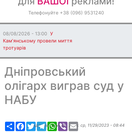
для
ВАШОЇ
реклами!
Оголошення
Телефонуйте +38 (096) 9531240
Світ навкруги
08/08/2026 - 13:00
У
Кам'янському провели миття
тротуарів
Дніпровський
олігарх виграв суд у
НАБУ
Ресурс
Facebook
Twitter
Telegram
WhatsApp
Viber
Email
Надіслав:
slavkin1
, дата:
ср, 11/29/2023 - 08:44