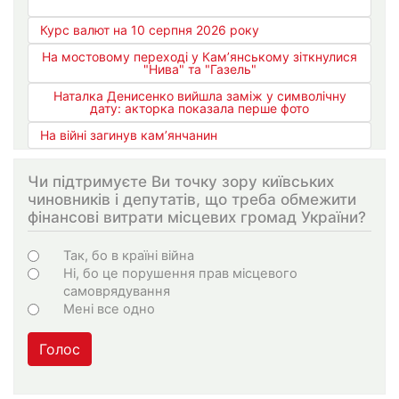
Курс валют на 10 серпня 2026 року
На мостовому переході у Кам’янському зіткнулися
"Нива" та "Газель"
Наталка Денисенко вийшла заміж у символічну
дату: акторка показала перше фото
На війні загинув кам’янчанин
Чи підтримуєте Ви точку зору київських
чиновників і депутатів, що треба обмежити
фінансові витрати місцевих громад України?
Варіанти
Так, бо в країні війна
Ні, бо це порушення прав місцевого
самоврядування
Мені все одно
Голос