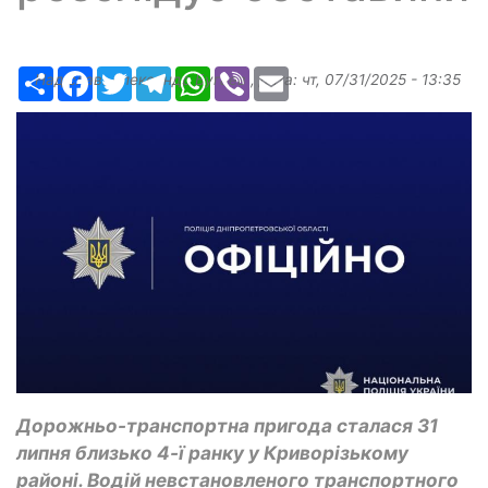
Ресурс
Facebook
Twitter
Telegram
WhatsApp
Viber
Email
Надіслав:
Александр Бугаев
, дата:
чт, 07/31/2025 - 13:35
Дорожньо-транспортна пригода сталася 31
липня близько 4-ї ранку у Криворізькому
районі. Водій невстановленого транспортного