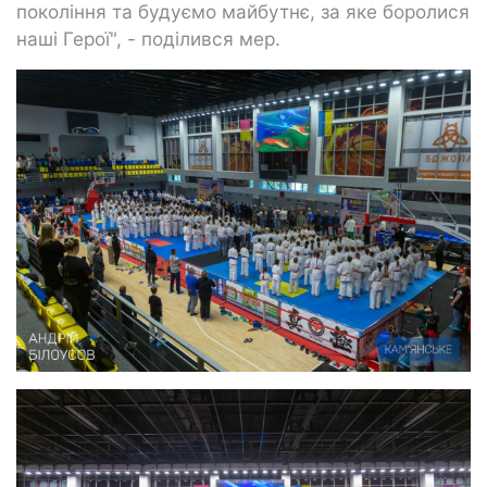
покоління та будуємо майбутнє, за яке боролися
наші Герої", - поділився мер.