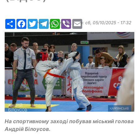
Ресурс
Facebook
Twitter
Telegram
WhatsApp
Viber
Email
Надіслав:
elena
, дата:
сб, 05/10/2025 - 17:32
На спортивному заході побував міський голова
Андрій Білоусов.