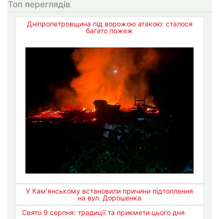
Топ переглядів
Дніпропетровщина під ворожою атакою: сталося
багато пожеж
У Кам’янському встановили причини підтоплення
на вул. Дорошенка
Свято 9 серпня: традиції та прикмети цього дня