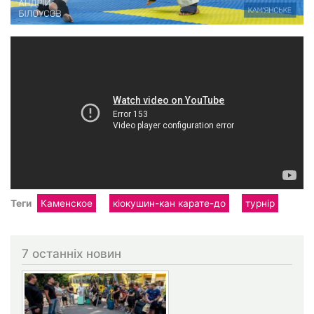
Теги
Каменское
кіокушин-кан карате-до
турнір
7 останніх новин