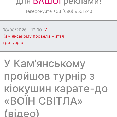
для
ВАШОЇ
реклами!
Оголошення
Телефонуйте +38 (096) 9531240
Світ навкруги
08/08/2026 - 13:00
У
Кам'янському провели миття
тротуарів
У Кам’янському
пройшов турнір з
кіокушин карате-до
«ВОЇН СВІТЛА»
(відео)