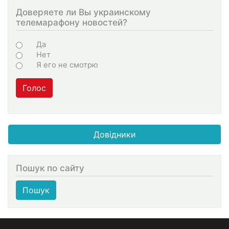
Доверяете ли Вы украинскому
телемарафону новостей?
Варіанти
Да
Нет
Я его не смотрю
Голос
Довідники
Пошук по сайту
Пошук