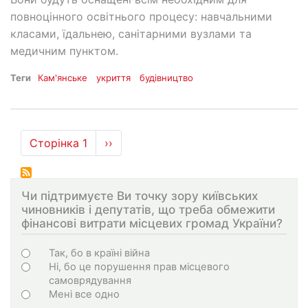
повноцінного освітнього процесу: навчальними
класами, їдальнею, санітарними вузлами та
медичним пунктом.
Теги
Кам'янське
укриття
будівництво
Розбивка
Сторінка 1
Наступна
››
на
сторінка
сторінки
Чи підтримуєте Ви точку зору київських
чиновників і депутатів, що треба обмежити
фінансові витрати місцевих громад України?
Варіанти
Так, бо в країні війна
Ні, бо це порушення прав місцевого
самоврядування
Мені все одно