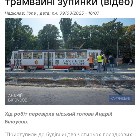
трамвайні зупинки (відео)
Надіслав:
ilona
, дата:
пн, 09/08/2025 - 16:07
Хід робіт перевірив міський голова Андрій
Білоусов.
“Приступили до будівництва чотирьох посадкових