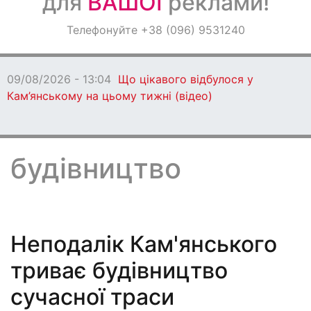
для
ВАШОЇ
реклами!
Оголошення
Телефонуйте +38 (096) 9531240
Світ навкруги
09/08/2026 - 11:27
Мешканці Дніпропетровщини мо
КТ та МРТ за Програмою медичних гарантій
будівництво
Неподалік Кам'янського
триває будівництво
сучасної траси