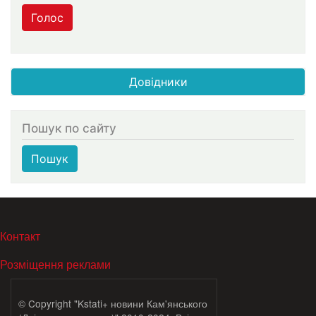
Голос
Довідники
Пошук по сайту
Пошук
МЕНЮ В ПОДВАЛЕ
Контакт
Розміщення реклами
© Copyright "Kstati+ новини Кам'янського