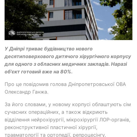
У Дніпрі триває будівництво нового
десятиповерхового дитячого хірургічного корпусу
для одного з обласних медичних закладів. Наразі
об'єкт готовий вже на 80%.
Про це повідомив голова Дніпропетровської ОВА
Олександр Ганжа.
За його словами, у новому корпусі облаштують сім
сучасних операційних, а також відкриють
відділення нейрохірургії, мікрохірургії ЛОР-органів,
реконструктивної пластичної хірургії,
травматології та ортопедії, репроцесінгу,