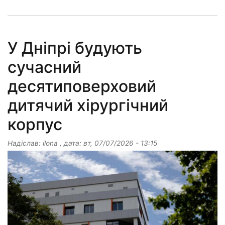
У Дніпрі будують
сучасний
десятиповерховий
дитячий хірургічний
корпус
Надіслав:
ilona
, дата:
вт, 07/07/2026 - 13:15