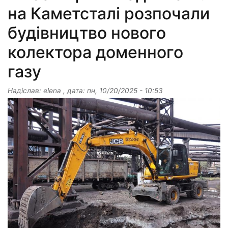
на Каметсталі розпочали
будівництво нового
колектора доменного
газу
Надіслав:
elena
, дата:
пн, 10/20/2025 - 10:53