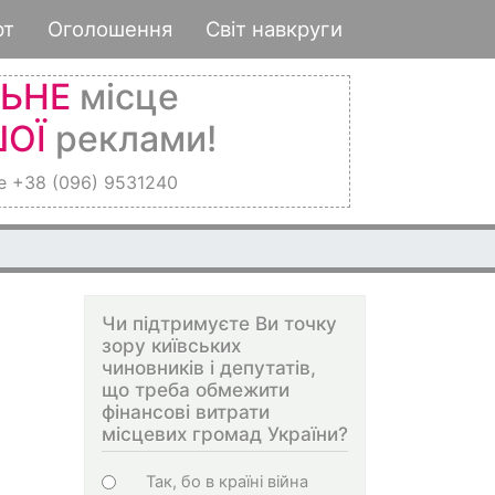
рт
Оголошення
Світ навкруги
ЛЬНЕ
місце
ОЇ
реклами!
е +38 (096) 9531240
Чи підтримуєте Ви точку
зору київських
чиновників і депутатів,
що треба обмежити
фінансові витрати
місцевих громад України?
Варіанти
Так, бо в країні війна