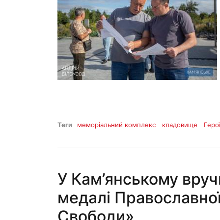
Теги
меморіальний комплекс
кладовище
Геро
У Кам’янському вруч
медалі Православної
Свободи»