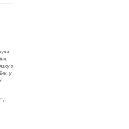
нули
їни,
язку з
ни, у
м
ту.
х