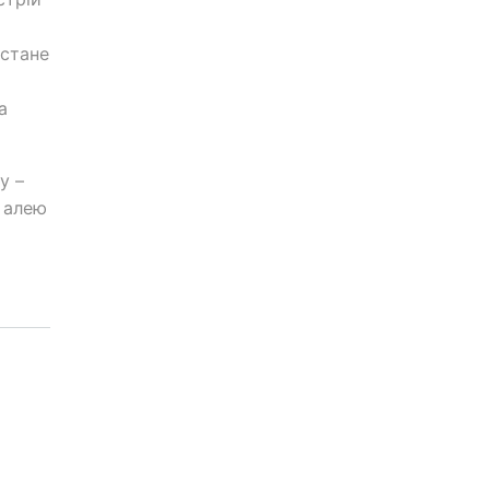
 стане
а
у –
 алею