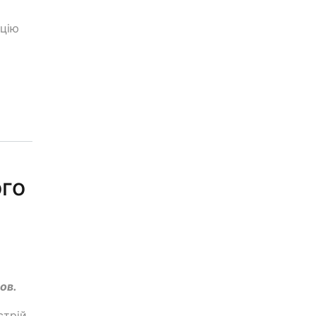
юцію
ого
ов.
стрій