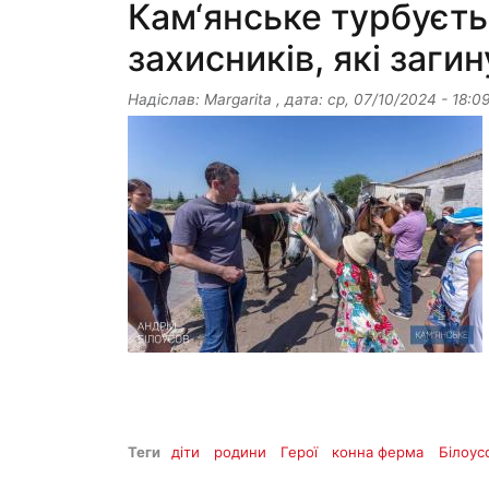
Кам‘янське турбуєть
захисників, які загин
Надіслав:
Margarita
, дата:
ср, 07/10/2024 - 18:0
Теги
діти
родини
Герої
конна ферма
Білоус