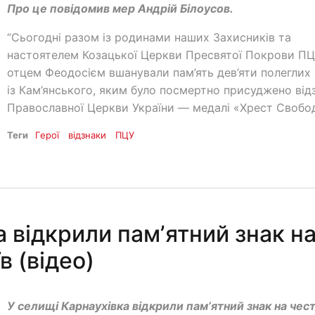
Про це повідомив мер Андрій Білоусов.
“Сьогодні разом із родинами наших Захисників та
настоятелем Козацької Церкви Пресвятої Покрови П
отцем Феодосієм вшанували пам’ять дев’яти полеглих 
із Кам’янського, яким було посмертно присуджено від
Православної Церкви України — медалі «Хрест Свобо
Теги
Герої
відзнаки
ПЦУ
а відкрили памʼятний знак н
в (відео)
У селищі Карнаухівка відкрили памʼятний знак на чес