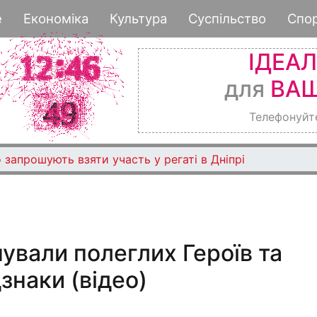
Перейти
е
Економіка
Культура
Суспільство
Спо
до
основного
ІДЕА
вмісту
для
ВАШ
Телефонуйт
 запрошують взяти участь у регаті в Дніпрі
ували полеглих Героїв та
знаки (відео)