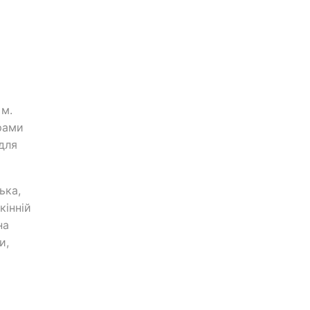
 м.
рами
для
ька,
кінній
на
и,