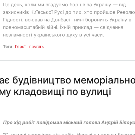
Це день, коли ми згадуємо борців за Україну — від
захисників Київської Русі до тих, хто пройшов Револ
Гідності, воював на Донбасі і нині боронить Україну в
повномасштабній війні. Їхній приклад — свідчення
незламності українського духу в усі часи.
Теги
Герої
пам'ять
ає будівництво меморіальн
му кладовищі по вулиці
Про хід робіт повідомив міський голова Андрій Білоус
"Сьогодні перевірив хід робіт. Наразі виконали благоу