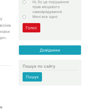
Ні, бо це порушення
прав місцевого
самоврядування
Мені все одно
ЦУ
воїнів
Голос
знаки
ди».
Довідники
Пошук по сайту
Пошук
а
ть