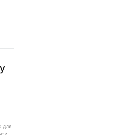
у
ю для
рити