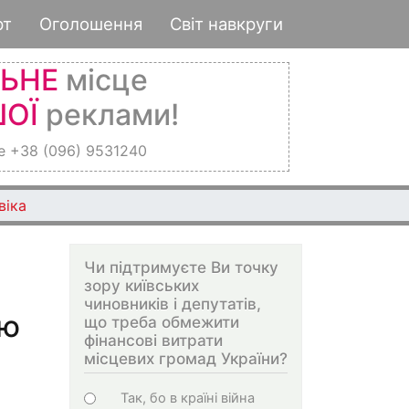
рт
Оголошення
Світ навкруги
ЛЬНЕ
місце
ОЇ
реклами!
е +38 (096) 9531240
віка
Чи підтримуєте Ви точку
зору київських
чиновників і депутатів,
ою
що треба обмежити
фінансові витрати
місцевих громад України?
Варіанти
Так, бо в країні війна