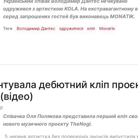
Український співак Володимир Дантес нечікувано
одружився з артисткою KOLA. На екстравагантному в
серед запрошених гостей був виконавець MONATIK.
Теги
Володимир Дантес
одружитися
кліп
Монатік
нтувала дебютний кліп проє
(відео)
00
Співачка Оля Полякова представила перший кліп сво
нового музичного проєкту TheNogi.
5 червня артистка без попередніх анонсів випустила 