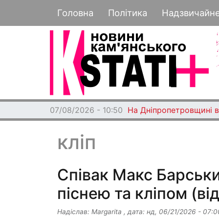
Основная навигация
Головна
Політика
Надзвичайн
07/08/2026 - 10:50
На Дніпропетровщині ви
кліп
Співак Макс Барськи
піснею та кліпом (ві
Надіслав:
Margarita
, дата:
нд, 06/21/2026 - 07:0