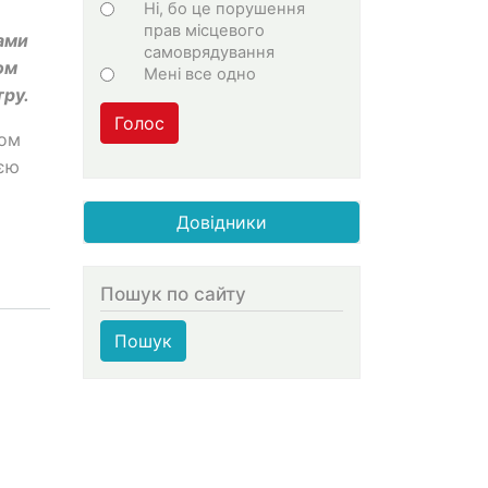
Ні, бо це порушення
прав місцевого
вами
самоврядування
ом
Мені все одно
тру.
Голос
ром
ією
Довідники
Пошук по сайту
Пошук