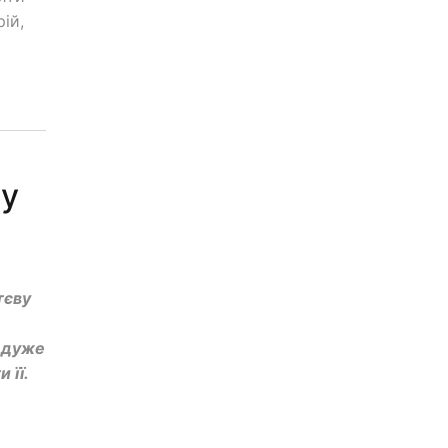
ій,
ву
тєву
о дуже
 її.