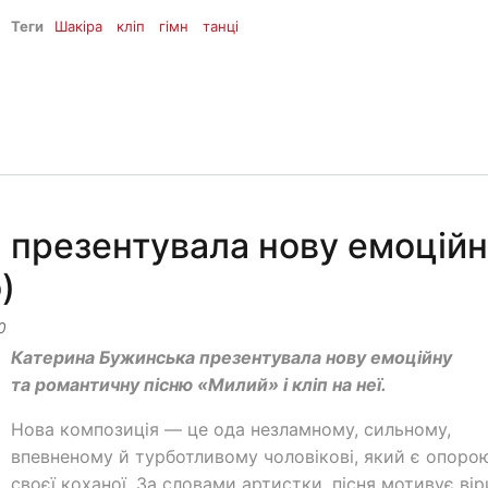
Теги
Шакіра
кліп
гімн
танці
 презентувала нову емоційн
)
0
Катерина Бужинська презентувала нову емоційну
та романтичну пісню «Милий» і кліп на неї.
Нова композиція — це ода незламному, сильному,
впевненому й турботливому чоловікові, який є опоро
своєї коханої. За словами артистки, пісня мотивує ві