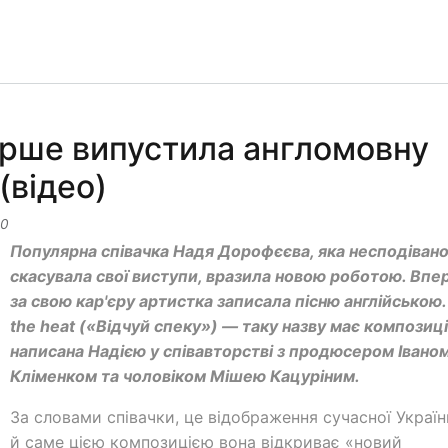
рше випустила англомовну
 (відео)
00
Популярна співачка Надя Дорофєєва, яка несподіван
скасувала свої виступи, вразила новою роботою. Вп
за свою кар'єру артистка записала пісню англійською.
the heat («Відчуй спеку») — таку назву має композиці
написана Надією у співавторстві з продюсером Івано
Кліменком та чоловіком Мішею Кацуріним.
За словами співачки, це відображення сучасної Україн
й саме цією композицією вона відкриває «новий