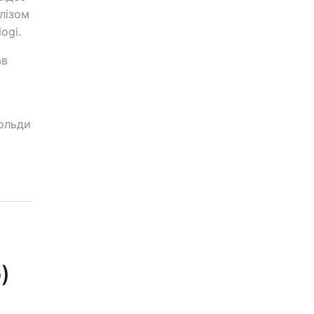
лізом
ogi.
ав
зольди
)