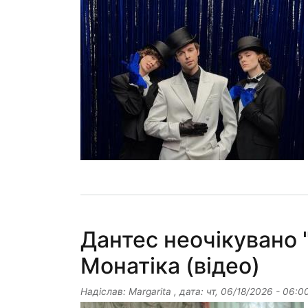
Дантес неочікувано 
Монатіка (відео)
Надіслав:
Margarita
, дата:
чт, 06/18/2026 - 06:0