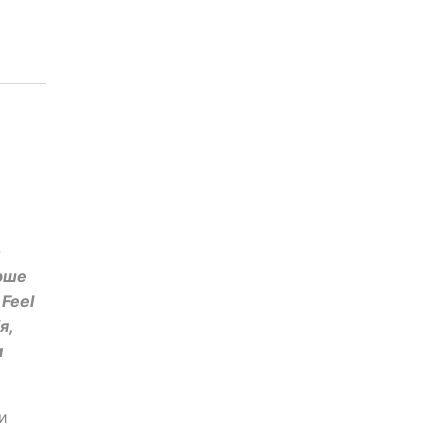
о
ерше
 Feel
я,
м
и