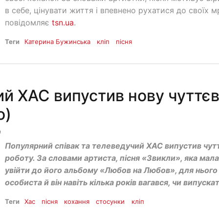
в себе, цінувати життя і впевнено рухатися до своїх мр
повідомляє
tsn.ua
.
Теги
Катерина Бужинська
кліп
пісня
ий ХАС випустив нову чуттє
о)
0
Популярний співак та телеведучий ХАС випустив чут
роботу. За словами артиста, пісня «Звикли», яка мала
увійти до його альбому «Любов на Любов», для ньог
особиста й він навіть кілька років вагався, чи випускати
Теги
Хас
пісня
кохання
стосунки
кліп