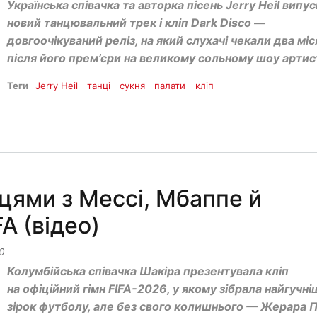
Українська співачка та авторка пісень Jerry Heil випу
новий танцювальний трек і кліп Dark Disco —
довгоочікуваний реліз, на який слухачі чекали два міс
після його прем’єри на великому сольному шоу артис
Теги
Jerry Heil
танці
сукня
палати
кліп
цями з Мессі, Мбаппе й
A (відео)
0
Колумбійська співачка Шакіра презентувала кліп
на офіційний гімн FIFA-2026, у якому зібрала найгучн
зірок футболу, але без свого колишнього — Жерара П