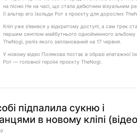
на пісню Не на часі, що стала дебютним візуальним ре
її альтер его Ізольди Рот з проєкту для дорослих TheN
Кліп уже з’явився у відкритому доступі, а сам трек ст
першим синглом майбутнього однойменного альбому
TheNogi, реліз якого запланований на 17 червня.
У новому відео Полякова постає в образі епатажної І
Рот — головної героїні проєкту TheNogi.
собі підпалила сукню і
нцями в новому кліпі (відео
00