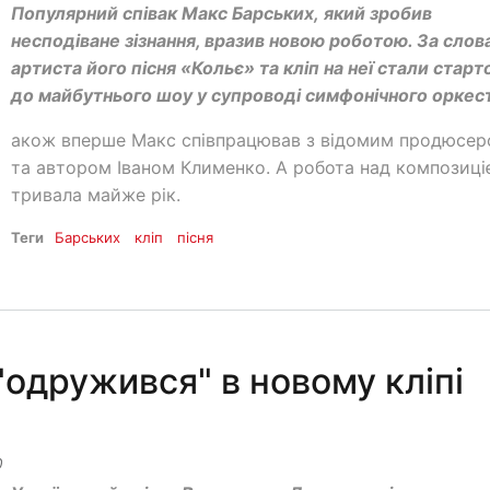
Популярний співак Макс Барських, який зробив
несподіване зізнання, вразив новою роботою. За сло
артиста його пісня «Кольє» та кліп на неї стали старт
до майбутнього шоу у супроводі симфонічного оркес
акож вперше Макс співпрацював з відомим продюсе
та автором Іваном Клименко. А робота над композиц
тривала майже рік.
Теги
Барських
кліп
пісня
"одружився" в новому кліпі
0