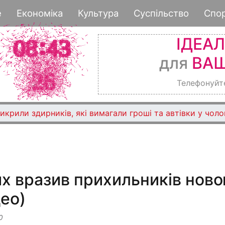
Перейти
е
Економіка
Культура
Суспільство
Спо
до
основного
ІДЕА
вмісту
для
ВАШ
Телефонуйт
крили здирників, які вимагали гроші та автівки у чоло
х вразив прихильників нов
део)
0