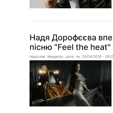
Надя Дорофєєва впе
пісню "Feel the heat"
Надіслав:
Margarita
, дата:
пн, 05/04/2026 - 06: