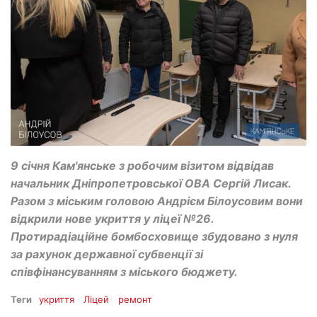
9 січня Кам'янське з робочим візитом відвідав
начальник Дніпропетровської ОВА Сергій Лисак.
Разом з міським головою Андрієм Білоусовим вони
відкрили нове укриття у ліцеї №26.
Протирадіаційне бомбосховище збудовано з нуля
за рахунок державної субвенції зі
співфінансуванням з міського бюджету.
Теги
укриття
Ліцей
ремонт