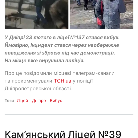
У Дніпрі 23 лютого в ліцеї №137 стався вибух.
Ймовірно, інцидент стався через необережне
поводження зі зброєю під час демонстрації.
На місце вже вирушила поліція.
Про це повідомили місцеві телеграм-канали
та прокоментували
ТСН.ua
у поліції
Дніпропетровської області.
Теги
Ліцей
Дніпро
Вибух
Кам’янський Ліцей №39