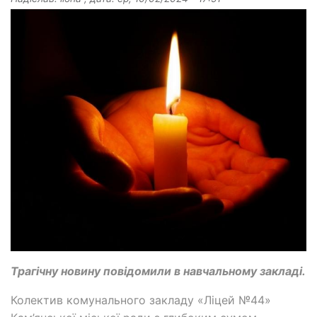
Трагічну новину повідомили в навчальному закладі.
Колектив комунального закладу «Ліцей №44»