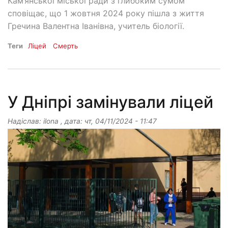
Кам’янської міської ради з глибоким сумом
сповіщає, що 1 жовтня 2024 року пішла з життя
Гречина Валентна Іванівна, учитель біології.
Теги
Ліцей
Смерть
У Дніпрі замінували ліцей
Надіслав:
ilona
, дата:
чт, 04/11/2024 - 11:47