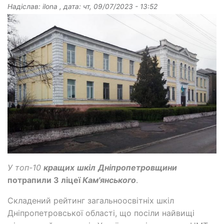
Надіслав:
ilona
, дата:
чт, 09/07/2023 - 13:52
У топ-10
кращих
шкіл
Дніпропетровщини
потрапили 3 ліцеї
Кам'янського
.
Складений рейтинг загальноосвітніх шкіл
Дніпропетровської області, що посіли найвищі