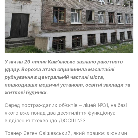
У ніч на 29 липня Кам’янське зазнало ракетного
удару. Ворожа атака спричинила масштабні
руйнування в центральній частині міста,
пошкодивши медичні установи, освітні заклади та
житлові будинки.
Серед постраждалих об’єктів – ліцей №31, на базі
якого вже понад два десятиліття функціонує
відділення тхеквондо ДЮСШ №3.
Тренер Євген Свіжевський, який працює з юними