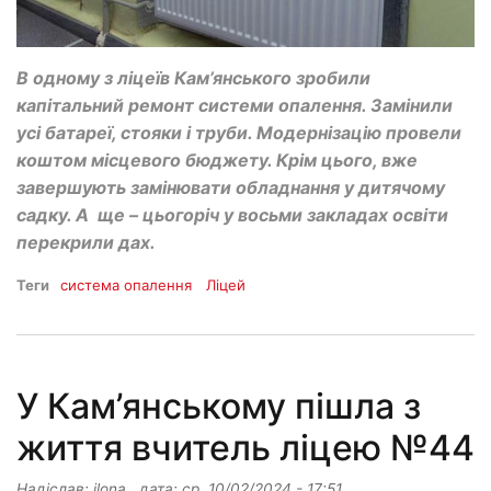
В одному з ліцеїв Кам’янського зробили
капітальний ремонт системи опалення. Замінили
усі батареї, стояки і труби. Модернізацію провели
коштом місцевого бюджету. Крім цього, вже
завершують замінювати обладнання у дитячому
садку. А ще – цьогоріч у восьми закладах освіти
перекрили дах.
Теги
система опалення
Ліцей
У Кам’янському пішла з
життя вчитель ліцею №44
Надіслав:
ilona
, дата:
ср, 10/02/2024 - 17:51