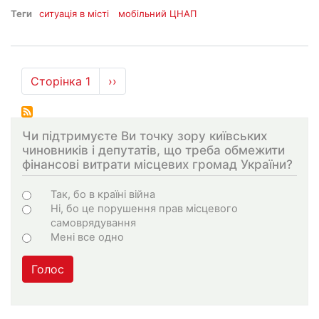
Теги
ситуація в місті
мобільний ЦНАП
Розбивка
Сторінка 1
Наступна
››
на
сторінка
сторінки
Чи підтримуєте Ви точку зору київських
чиновників і депутатів, що треба обмежити
фінансові витрати місцевих громад України?
Варіанти
Так, бо в країні війна
Ні, бо це порушення прав місцевого
самоврядування
Мені все одно
Голос