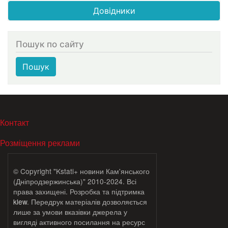
Довідники
Пошук по сайту
Пошук
МЕНЮ В ПОДВАЛЕ
Контакт
Розміщення реклами
© Copyright "Kstati+ новини Кам'янського
(Дніпродзержинська)" 2010-2024. Всі
права захищені. Розробка та підтримка
klew
. Передрук матеріалів дозволяється
лише за умови вказівки джерела у
вигляді активного посилання на ресурс