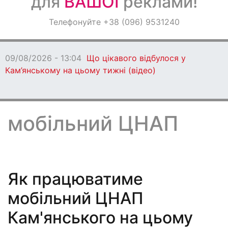
для
ВАШОЇ
реклами!
Оголошення
Телефонуйте +38 (096) 9531240
Світ навкруги
09/08/2026 - 11:27
Мешканці Дніпропетровщини можу
КТ та МРТ за Програмою медичних гарантій
мобільний ЦНАП
Як працюватиме
мобільний ЦНАП
Кам'янського на цьому