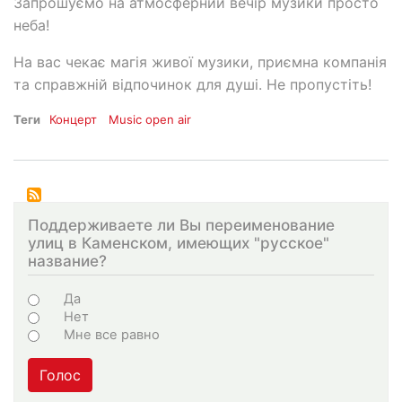
Запрошуємо на атмосферний вечір музики просто
неба!
На вас чекає магія живої музики, приємна компанія
та справжній відпочинок для душі. Не пропустіть!
Теги
Концерт
Music open air
Поддерживаете ли Вы переименование
улиц в Каменском, имеющих "русское"
название?
Варіанти
Да
Нет
Мне все равно
Голос