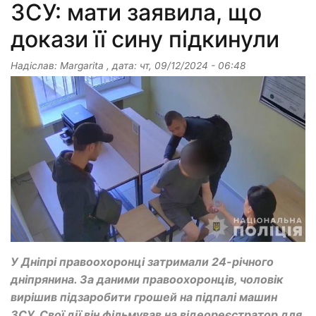
ЗСУ: мати заявила, що
докази її сину підкинули
Надіслав:
Margarita
, дата:
чт, 09/12/2024 - 06:48
У Дніпрі правоохоронці затримали 24-річного
дніпрянина. За даними правоохоронців, чоловік
вирішив підзаробити грошей на підпалі машин
ЗСУ. Свої дії він фільмував на відеореєстратор для