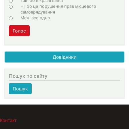
Варіанти
Так, бо в країні війна
Ні, бо це порушення прав місцевого
самоврядування
Мені все одно
Голос
Довідники
Пошук по сайту
Пошук
МЕНЮ В ПОДВАЛЕ
Контакт