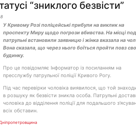
татусі “зниклого безвісти”
48
У Кривому Розі поліцейські прибули на виклик на
проспекту Миру щодо погрози вбивства. На місці под
патрульні встановили заявницю і жінка вказала на чол
Вона сказала, що через нього боїться пройти повз св
будинку.
Про це повідомляє Інформатор із посиланням на
пресслужбу патрульної поліції Кривого Рогу.
Під час перевірки чоловіка виявилося, що той знаход
в розшуку як безвісти зникла особа. Патрульні доста
чоловіка до відділення поліції для подальшого з’ясува
всіх обставин.
Дніпропетровщина