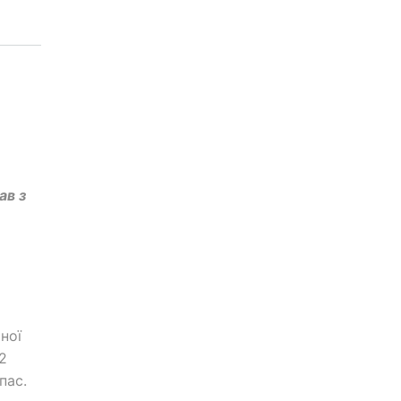
ав з
ної
2
пас.