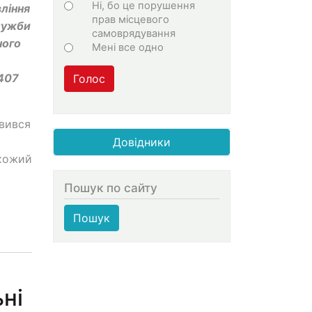
Ні, бо це порушення
вління
прав місцевого
служби
самоврядування
ного
Мені все одно
 407
Голос
овився
Довідники
схожий
Пошук по сайту
Пошук
ні