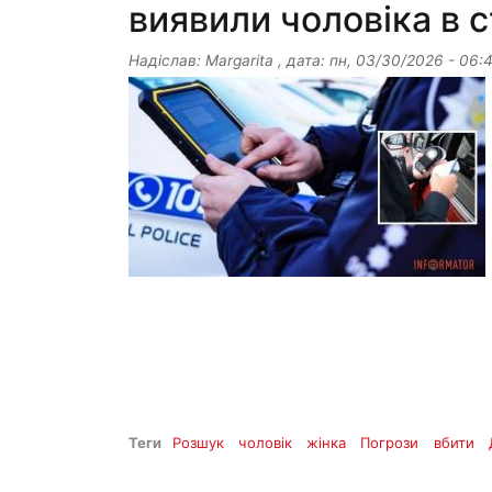
виявили чоловіка в с
Надіслав:
Margarita
, дата:
пн, 03/30/2026 - 06:
Теги
Розшук
чоловік
жінка
Погрози
вбити