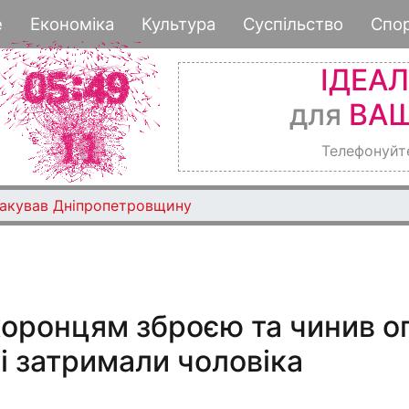
Перейти
е
Економіка
Культура
Суспільство
Спо
до
основного
ІДЕА
вмісту
для
ВАШ
Телефонуйт
такував Дніпропетровщину
оронцям зброєю та чинив оп
і затримали чоловіка