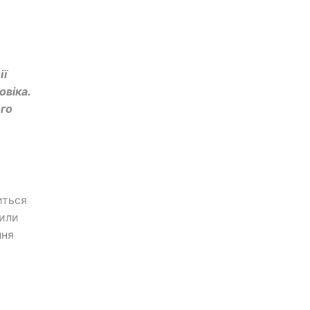
ії
овіка.
ого
иться
вили
ння