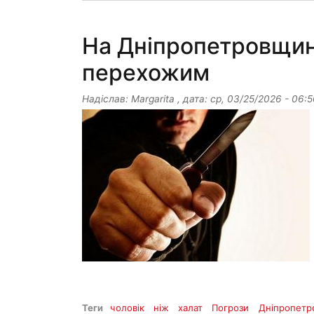
На Дніпропетровщин
перехожим
Надіслав:
Margarita
, дата:
ср, 03/25/2026 - 06:5
Теги
чоловік
ніж
халат
Погрози
Дніпропетр