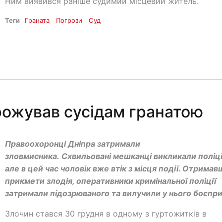
Ним виявився раніше судимий місцевий житель.
Теги
Граната
Погрози
Суд
грожував сусідам гранатою
Правоохоронці Дніпра затримали
зловмисника. Схвильовані мешканці викликали поліц
але в цей час чоловік вже втік з місця події. Отримав
прикмети злодія, оперативники кримінальної поліції
затримали підозрюваного та вилучили у нього боєпри
Злочин стався 30 грудня в одному з гуртожитків в