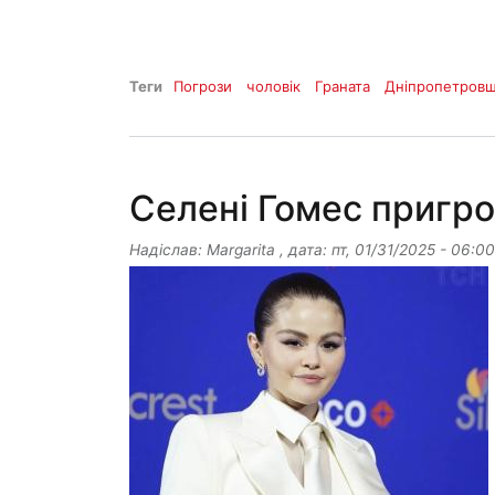
Теги
Погрози
чоловік
Граната
Дніпропетров
Селені Гомес пригр
Надіслав:
Margarita
, дата:
пт, 01/31/2025 - 06:00