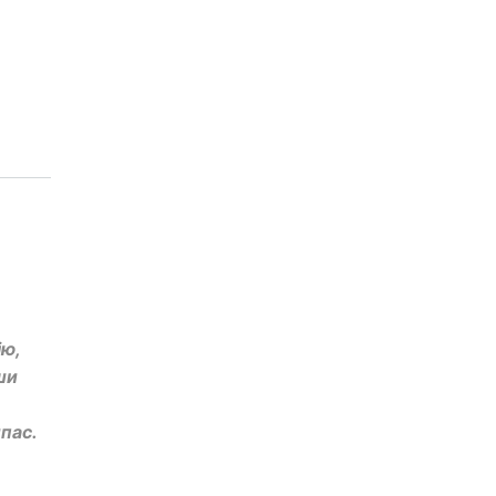
ію,
ши
пас.