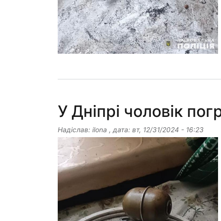
У Дніпрі чоловік по
Надіслав:
ilona
, дата:
вт, 12/31/2024 - 16:23