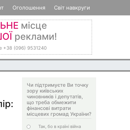
рт
Оголошення
Світ навкруги
ЛЬНЕ
місце
ОЇ
реклами!
е +38 (096) 9531240
Чи підтримуєте Ви точку
зору київських
чиновників і депутатів,
ір:
що треба обмежити
фінансові витрати
місцевих громад України?
Варіанти
Так, бо в країні війна