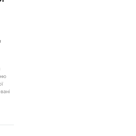
з
и
нню
ої
вані