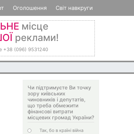
рт
Оголошення
Світ навкруги
ЛЬНЕ
місце
ОЇ
реклами!
е +38 (096) 9531240
Чи підтримуєте Ви точку
зору київських
чиновників і депутатів,
що треба обмежити
фінансові витрати
місцевих громад України?
Варіанти
Так, бо в країні війна