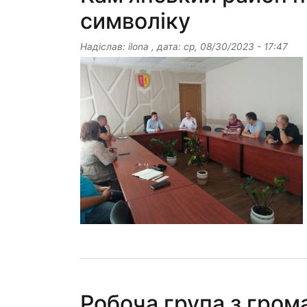
символіку
Надіслав:
ilona
, дата:
ср, 08/30/2023 - 17:47
Робоча група з грома