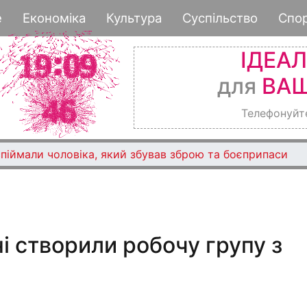
Перейти
е
Економіка
Культура
Суспільство
Спо
до
основного
ІДЕА
вмісту
для
ВАШ
Телефонуйт
піймали чоловіка, який збував зброю та боєприпаси
 створили робочу групу з