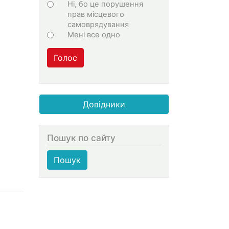
Ні, бо це порушення
прав місцевого
самоврядування
Мені все одно
Голос
Довідники
Пошук по сайту
Пошук