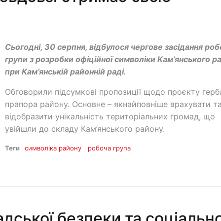
Сьогодні, 30 серпня, відбулося чергове засідання роб
групи з розробки офіційної символіки Кам’янського р
при Кам’янській районній раді.
Обговорили підсумкові пропозиції щодо проєкту герб
прапора району. Основне – якнайповніше врахувати т
відобразити унікальність територіальних громад, що
увійшли до складу Кам’янського району.
Теги
символіка району
робоча група
дської безпеки та соціально