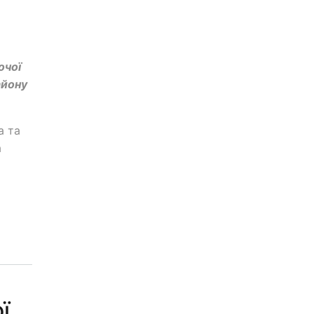
очої
айону
а та
а
ї