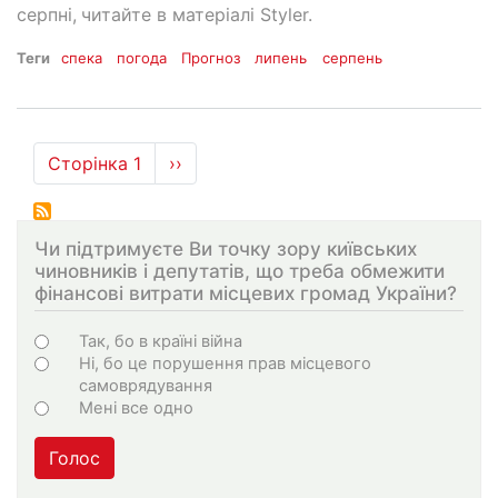
серпні,
читайте в матеріалі Styler.
Теги
спека
погода
Прогноз
липень
серпень
Розбивка
Сторінка 1
Наступна
››
на
сторінка
сторінки
Чи підтримуєте Ви точку зору київських
чиновників і депутатів, що треба обмежити
фінансові витрати місцевих громад України?
Варіанти
Так, бо в країні війна
Ні, бо це порушення прав місцевого
самоврядування
Мені все одно
Голос