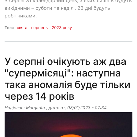
У серпні 31 календарний день, з яких лише 8 будуть
вихідними – суботи та неділі. 23 дні будуть
робітниками.
Теги
свята
серпень
2023 року
У серпні очікують аж два
"супермісяці": наступна
така аномалія буде тільки
через 14 років
Надіслав:
Margarita
, дата:
вт, 08/01/2023 - 07:34