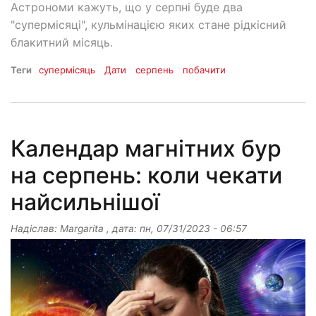
Астрономи кажуть, що у серпні буде два
"супермісяці", кульмінацією яких стане рідкісний
блакитний місяць.
Теги
супермісяць
Дати
серпень
побачити
Календар магнітних бур
на серпень: коли чекати
найсильнішої
Надіслав:
Margarita
, дата:
пн, 07/31/2023 - 06:57