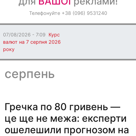
для
ВАШОЇ
реклами!
Оголошення
Телефонуйте +38 (096) 9531240
Світ навкруги
07/08/2026 - 7:04
Вчитель із Кам'янського став півфі
премії Global Teacher Prize Ukraine 2026
серпень
Гречка по 80 гривень —
це ще не межа: експерти
ошелешили прогнозом на