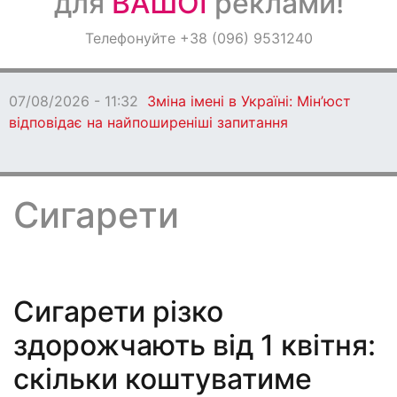
для
ВАШОЇ
реклами!
Оголошення
Телефонуйте +38 (096) 9531240
Світ навкруги
07/08/2026 - 10:50
На Д
які вимагали гроші та ав
Сигарети
Сигарети різко
здорожчають від 1 квітня:
скільки коштуватиме