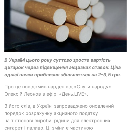
В Україні цього року суттєво зросте вартість
цигарок через підвищення акцизних ставок. Ціна
однієї пачки приблизно збільшиться на 2–3,5 грн.
Про це повідомив нардеп від «Слуги народу»
Олексій Леонов в ефірі «День.LIVE».
З його слів, в Україні запроваджено оновлений
порядок розрахунку акцизного податку
на тютюнові вироби, рідини для електронних
сигарет і паливо. Ці зміни є частиною