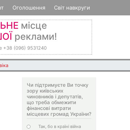
рт
Оголошення
Світ навкруги
ЛЬНЕ
місце
ОЇ
реклами!
е +38 (096) 9531240
віка
Чи підтримуєте Ви точку
зору київських
чиновників і депутатів,
що треба обмежити
фінансові витрати
місцевих громад України?
Варіанти
Так, бо в країні війна