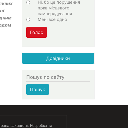
Ні, бо це порушення
тливих
прав місцевого
ої
самоврядування
Одним
Мені все одно
родом
Голос
Довідники
Пошук по сайту
Пошук
права захищені. Розробка та