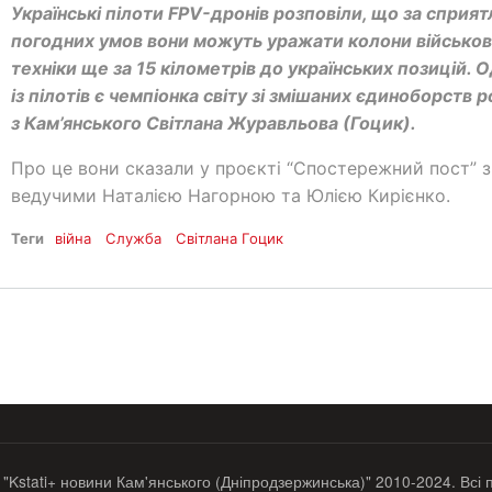
Українські пілоти FPV-дронів розповіли, що за сприя
погодних умов вони можуть уражати колони військов
техніки ще за 15 кілометрів до українських позицій. 
із пілотів є чемпіонка світу зі змішаних єдиноборств 
з Кам’янського Світлана Журавльова (Гоцик).
Про це вони сказали у проєкті “Спостережний пост” з
ведучими Наталією Нагорною та Юлією Кирієнко.
Теги
війна
Служба
Світлана Гоцик
 "Kstati+ новини Кам'янського (Дніпродзержинська)" 2010-2024. Всі 