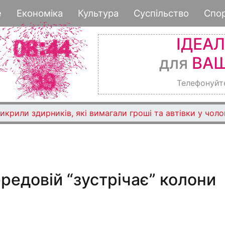
Перейти
е
Економіка
Культура
Суспільство
Спо
до
основного
ІДЕА
вмісту
для
ВАШ
Телефонуйт
крили здирників, які вимагали гроші та автівки у чоло
редовій “зустрічає” колони