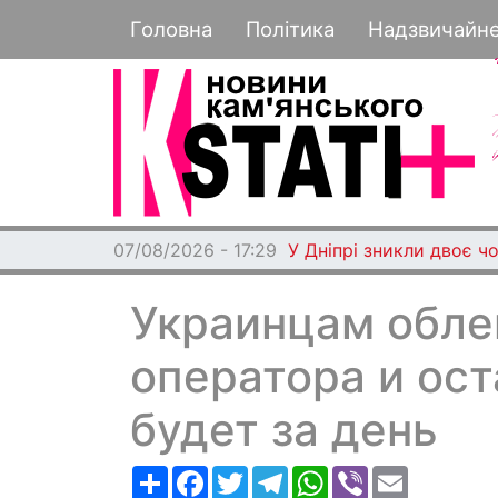
Основная навигация
Головна
Політика
Надзвичайн
07/08/2026 - 17:29
У Дніпрі зникли двоє чо
Украинцам обле
оператора и ос
будет за день
Ресурс
Facebook
Twitter
Telegram
WhatsApp
Viber
Email