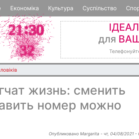
Перейти
е
Економіка
Культура
Суспільство
Спо
к
основному
ІДЕА
содержанию
для
ВАШ
Телефонуйт
ловіків
гчат жизнь: сменить
тавить номер можно
Опубликовано
Margarita
-
чт, 04/08/2021 -