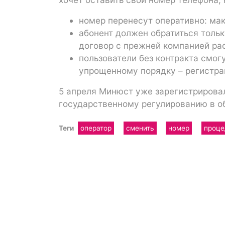
номер перенесут оперативно: макс
абонент должен обратиться только
договор с прежней компанией ра
пользователи без контракта смог
упрощенному порядку – регистра
5 апреля Минюст уже зарегистрирова
государственному регулированию в об
Теги
оператор
сменить
номер
проце