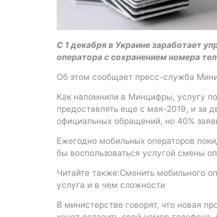
С 1 декабря в Украине заработает у
оператора с сохранением номера те
Об этом сообщает пресс-служба Мин
Как напомнили в Минцифры, услугу по
предоставлять еще с мая-2019, и за д
официальных обращений, но 40% заяви
Ежегодно мобильных операторов покид
бы воспользоваться услугой смены оп
Читайте также:Сменить мобильного оп
услуга и в чем сложности
В министерстве говорят, что новая пр
хочет оставить свой номер телефона,