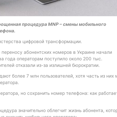
прощенная процедура MNP – смены мобильного
лефона.
истерства цифровой трансформации.
 переносу абонентских номеров в Украине начали
ва года операторам поступило около 200 тыс.
телей отказали из-за излишней бюрократии.
ают более 7 млн пользователей, хотя часть из них 
ератора.
ератора, но сохранить номер телефона: как работае
оцедура значительно облегчит жизнь абонента, кото
 но сменить мобильного оператора: