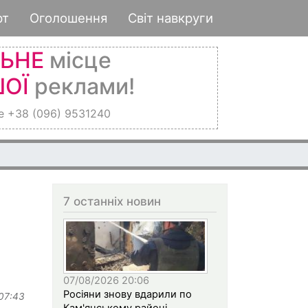
рт
Оголошення
Світ навкруги
ЛЬНЕ
місце
ОЇ
реклами!
е +38 (096) 9531240
7 останніх новин
07/08/2026 20:06
Росіяни знову вдарили по
 07:43
Кам'янському районі