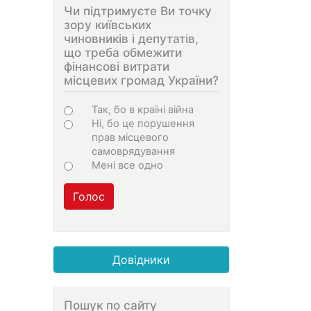
Чи підтримуєте Ви точку
зору київських
чиновників і депутатів,
що треба обмежити
фінансові витрати
місцевих громад України?
Choices
Так, бо в країні війна
Ні, бо це порушення
прав місцевого
самоврядування
Мені все одно
Голос
Довідники
Пошук по сайту