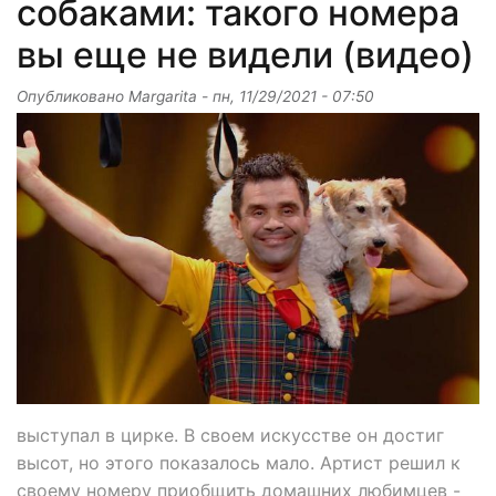
собаками: такого номера
вы еще не видели (видео)
Опубликовано
Margarita
-
пн, 11/29/2021 - 07:50
выступал в цирке. В своем искусстве он достиг
высот, но этого показалось мало. Артист решил к
своему номеру приобщить домашних любимцев -