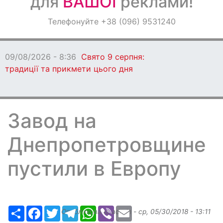
для
ВАШОЇ
реклами!
Оголошення
Телефонуйте +38 (096) 9531240
Світ навкруги
09/08/2026 - 8:36
Свято 9 серпня:
традиції та прикмети цього дня
Завод на
Днепропетровщине
пустили в Европу
Ресурс
Facebook
Twitter
Telegram
WhatsApp
Viber
Email
Опубликовано
admin
-
ср, 05/30/2018 - 13:11