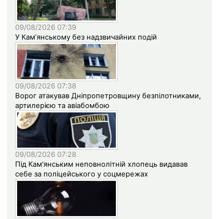
09/08/2026 07:39
У Кам’янському без надзвичайних подій
09/08/2026 07:38
Ворог атакував Дніпропетровщину безпілотниками,
артилерією та авіабомбою
09/08/2026 07:28
Під Кам'янським неповнолітній хлопець видавав
себе за поліцейського у соцмережах