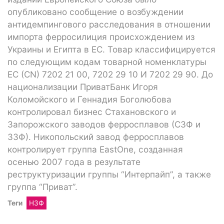
опубликовано сообщение о возбуждении
антидемпингового расследования в отношении
импорта ферросилиция происхождением из
Украины и Египта в ЕС. Товар классифицируется
по следующим кодам товарной номенклатуры
ЕС (CN) 7202 21 00, 7202 29 10 И 7202 29 90. До
национализации ПриватБанк Игоря
Коломойского и Геннадия Боголюбова
контролировал бизнес Стахановского и
Запорожского заводов ферросплавов (СЗФ и
ЗЗФ). Никопольский завод ферросплавов
контролирует группа EastOne, созданная
осенью 2007 года в результате
реструктуризации группы “Интерпайп”, а также
группа “Приват”.
Теги
НЗФ