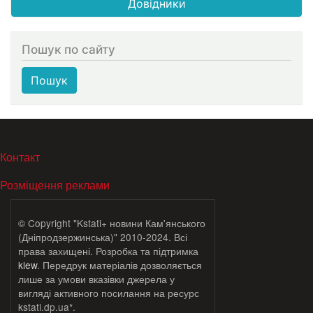
Довідники
Пошук по сайту
Пошук
МЕНЮ В ПОДВАЛЕ
Контакт
Розміщення реклами
© Copyright "Kstati+ новини Кам'янського
(Дніпродзержинська)" 2010-2024. Всі
права захищені. Розробка та підтримка
klew
. Передрук матеріалів дозволяється
лише за умови вказівки джерела у
вигляді активного посилання на ресурс
kstati.dp.ua*.