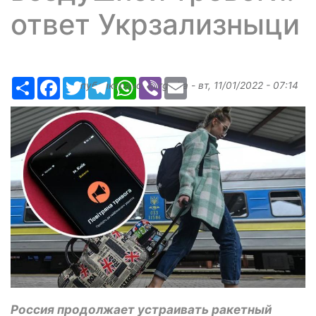
ответ Укрзализныци
Ресурс
Facebook
Twitter
Telegram
WhatsApp
Viber
Email
Опубликовано
Margarita
-
вт, 11/01/2022 - 07:14
Россия продолжает устраивать ракетный