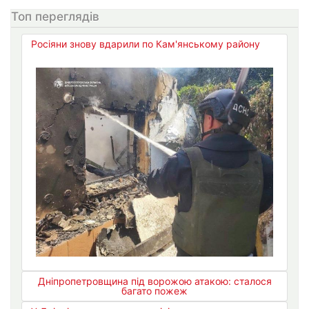
Топ переглядів
Росіяни знову вдарили по Кам'янському району
Дніпропетровщина під ворожою атакою: сталося
багато пожеж