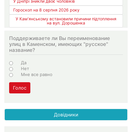
У Дніпрі зникли двоє чоловіків
Гороскоп на 8 серпня 2026 року
У Кам’янському встановили причини підтоплення
на вул. Дорошенка
Поддерживаете ли Вы переименование
улиц в Каменском, имеющих "русское"
название?
Choices
Да
Нет
Мне все равно
Голос
Довідники