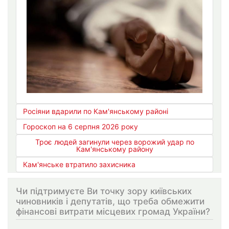
Росіяни вдарили по Кам'янському районі
Гороскоп на 6 серпня 2026 року
Троє людей загинули через ворожий удар по
Кам'янському району
Кам'янське втратило захисника
Чи підтримуєте Ви точку зору київських
чиновників і депутатів, що треба обмежити
фінансові витрати місцевих громад України?