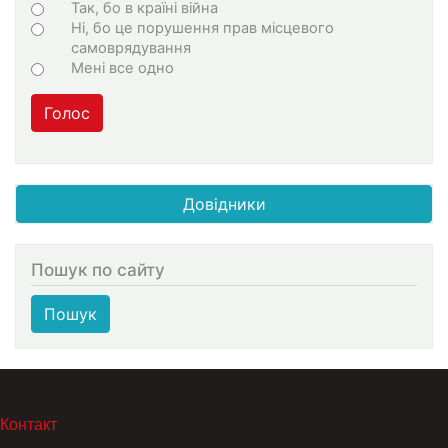
Choices
Так, бо в країні війна
Ні, бо це порушення прав місцевого
самоврядування
Мені все одно
Голос
Довідники
Пошук по сайту
Пошук
МЕНЮ В ПОДВАЛЕ
Контакт