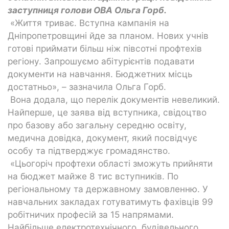
заступниця голови ОВА Ольга Горб.
«Життя триває. Вступна кампанія на
Дніпропетровщині йде за планом. Нових учнів
готові приймати більш ніж півсотні профтехів
регіону. Запрошуємо абітурієнтів подавати
документи на навчання. Бюджетних місць
достатньо», – зазначила Ольга Горб.
Вона додала, що перелік документів невеликий.
Найперше, це заява від вступника, свідоцтво
про базову або загальну середню освіту,
медична довідка, документ, який посвідчує
особу та підтверджує громадянство.
«Цьогоріч профтехи області зможуть прийняти
на бюджет майже 8 тис вступників. По
регіональному та державному замовленню. У
навчальних закладах готуватимуть фахівців 99
робітничих професій за 15 напрямами.
Найбільше електротехнічного, будівельного,