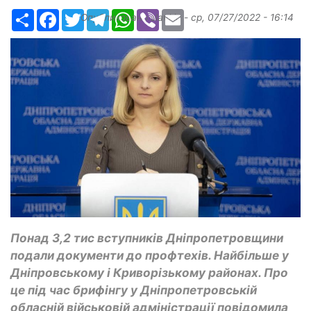
Ресурс
Facebook
Twitter
Telegram
WhatsApp
Viber
Email
Опубликовано
slavkin
-
ср, 07/27/2022 - 16:14
Понад 3,2 тис вступників Дніпропетровщини
подали документи до профтехів. Найбільше у
Дніпровському і Криворізькому районах. Про
це під час брифінгу у Дніпропетровській
обласній військовій адміністрації повідомила