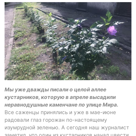
Мы уже дважды писали о целой аллее
кустарников, которую в апреле высадили
неравнодушные каменчане по улице Мира.
Все саженцы принялись и уже в мае-июне
радовали глаз горожан по-настоящему
изумрудной зеленью. А сегодня наш журналист
заметил, что один из кустарников начал цвести,