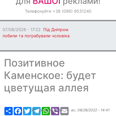
для
ВАШОЇ
реклами!
Оголошення
Телефонуйте +38 (096) 9531240
Світ навкруги
07/08/2026 - 17:22
Під Дніпром
побили та пограбували чоловіка
Позитивное
Каменское: будет
цветущая аллея
Ресурс
Facebook
Twitter
Telegram
WhatsApp
Viber
Email
Опубликовано
slavkin
-
вс, 08/28/2022 - 14:41