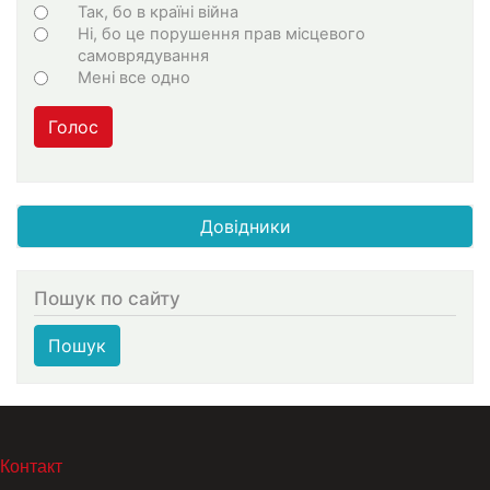
Choices
Так, бо в країні війна
Ні, бо це порушення прав місцевого
самоврядування
Мені все одно
Голос
Довідники
Пошук по сайту
Пошук
МЕНЮ В ПОДВАЛЕ
Контакт