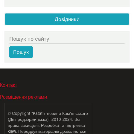
Довідники
Пошук по сайту
Пошук
МЕНЮ В ПОДВАЛЕ
Контакт
Розміщення реклами
© Copyright "Kstati+ новини Кам'янського
(Дніпродзержинська)" 2010-2024. Всі
права захищені. Розробка та підтримка
klew
. Передрук матеріалів дозволяється