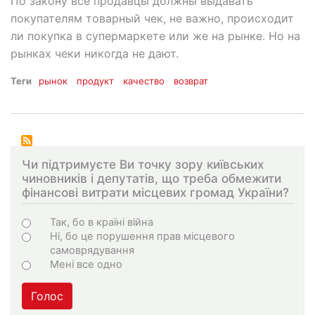
По закону все продавцы должны выдавать
покупателям товарный чек, не важно, происходит
ли покупка в супермаркете или же на рынке. Но на
рынках чеки никогда не дают.
Теги
рынок
продукт
качество
возврат
Чи підтримуєте Ви точку зору київських
чиновників і депутатів, що треба обмежити
фінансові витрати місцевих громад України?
Choices
Так, бо в країні війна
Ні, бо це порушення прав місцевого
самоврядування
Мені все одно
Голос