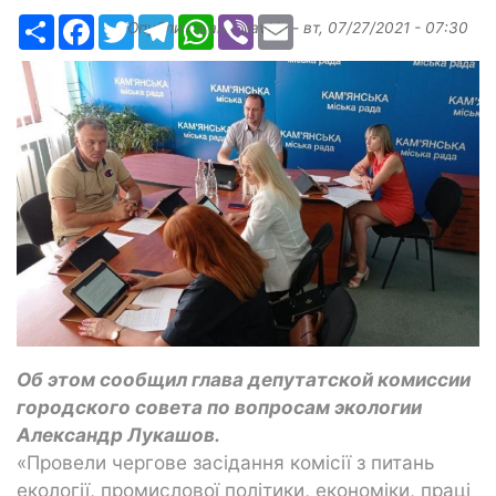
Ресурс
Facebook
Twitter
Telegram
WhatsApp
Viber
Email
Опубликовано
slavkin
-
вт, 07/27/2021 - 07:30
Об этом сообщил глава депутатской комиссии
городского совета по вопросам экологии
Александр Лукашов.
«Провели чергове засідання комісії з питань
екології, промислової політики, економіки, праці