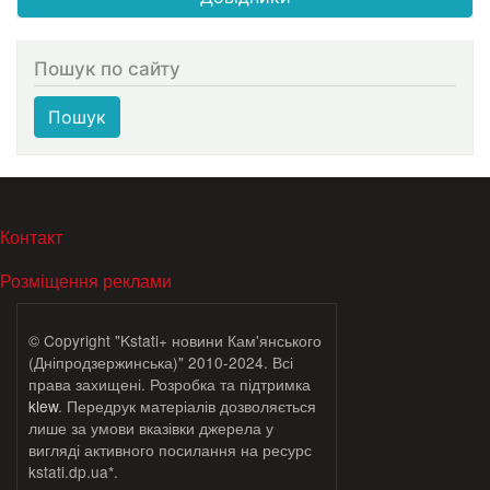
Пошук по сайту
Пошук
МЕНЮ В ПОДВАЛЕ
Контакт
Розміщення реклами
© Copyright "Kstati+ новини Кам'янського
(Дніпродзержинська)" 2010-2024. Всі
права захищені. Розробка та підтримка
klew
. Передрук матеріалів дозволяється
лише за умови вказівки джерела у
вигляді активного посилання на ресурс
kstati.dp.ua*.