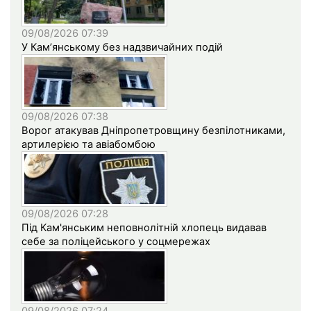
09/08/2026 07:39
У Кам’янському без надзвичайних подій
09/08/2026 07:38
Ворог атакував Дніпропетровщину безпілотниками,
артилерією та авіабомбою
09/08/2026 07:28
Під Кам'янським неповнолітній хлопець видавав
себе за поліцейського у соцмережах