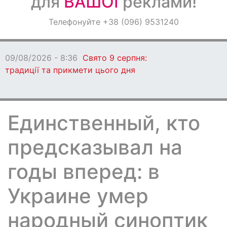
для
ВАШОЇ
реклами!
Оголошення
Телефонуйте +38 (096) 9531240
Світ навкруги
Свято 9 серпня:
ти цього дня
Единственный, кто
предсказывал на
годы вперед: в
Украине умер
народный синоптик