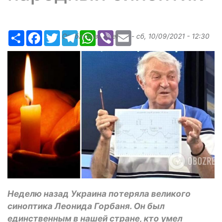
Ресурс
Facebook
Twitter
Telegram
WhatsApp
Viber
Email
Опубликовано
elena
-
сб, 10/09/2021 - 12:30
Неделю назад Украина потеряла великого
синоптика Леонида Горбаня. Он был
единственным в нашей стране, кто умел