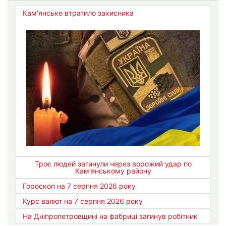
Кам'янське втратило захисника
Троє людей загинули через ворожий удар по
Кам'янському району
Гороскоп на 7 серпня 2026 року
Курс валют на 7 серпня 2026 року
На Дніпропетровщині на фабриці загинув робітник