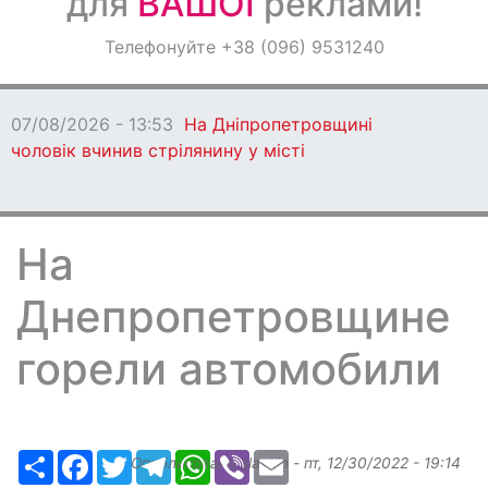
для
ВАШОЇ
реклами!
Оголошення
Телефонуйте +38 (096) 9531240
Світ навкруги
07/08/2026 - 13:53
На Дніпропетровщині
чоловік вчинив стрілянину у місті
На
Днепропетровщине
горели автомобили
Ресурс
Facebook
Twitter
Telegram
WhatsApp
Viber
Email
Опубликовано
slavkin
-
пт, 12/30/2022 - 19:14