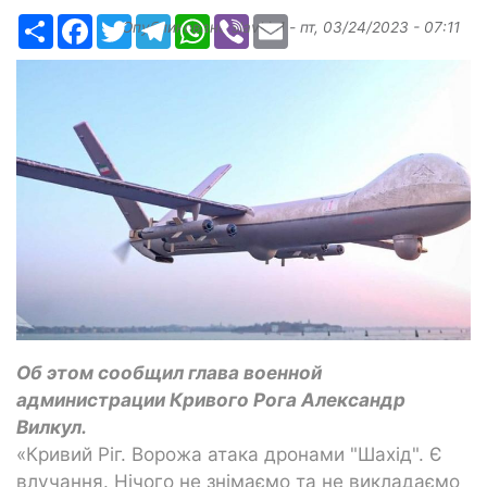
Ресурс
Facebook
Twitter
Telegram
WhatsApp
Viber
Email
Опубликовано
slavkin1
-
пт, 03/24/2023 - 07:11
Об этом сообщил глава военной
администрации Кривого Рога Александр
Вилкул.
«Кривий Ріг. Ворожа атака дронами "Шахід". Є
влучання. Нічого не знімаємо та не викладаємо