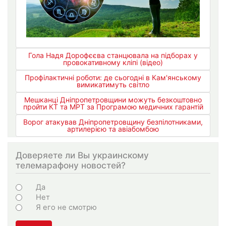
Гола Надя Дорофєєва станцювала на підборах у
провокативному кліпі (відео)
Профілактичні роботи: де сьогодні в Кам'янському
вимикатимуть світло
Мешканці Дніпропетровщини можуть безкоштовно
пройти КТ та МРТ за Програмою медичних гарантій
Ворог атакував Дніпропетровщину безпілотниками,
артилерією та авіабомбою
Доверяете ли Вы украинскому
телемарафону новостей?
Choices
Да
Нет
Я его не смотрю