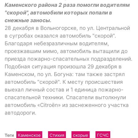
Каменского района 2 раза помогли водителям
"скорой", автомобили которых попали в
снежные заносы.
28 декабря в Вольногорске, по ул. Центральной
в сугробах оказался автомобиль "скорой".
Благодаря небезразличным водителям,
проезжавшим мимо, автомобиль вытащили до
приезда пожарно-спасательных подразделений.
Подобная ситуация произошла 29 декабря в
Каменском, по ул. Богуна: там также застрял
автомобиль "скорой". К месту происшествия
выехал личный состав и 1 единица пожарно-
спасательной техники. Спасатели вытолкнули
автомобиль «Citroën» из заснеженного участка
автодороги.
Теги
Каменское
Стихия
скорые
ГСЧС