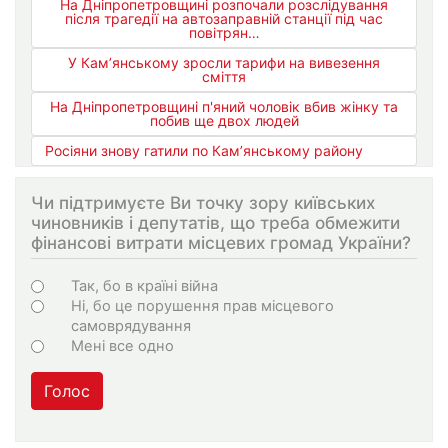
На Дніпропетровщині розпочали розслідування
після трагедії на автозаправній станції під час
повітрян…
У Кам’янському зросли тарифи на вивезення
сміття
На Дніпропетровщині п'яний чоловік вбив жінку та
побив ще двох людей
Росіяни знову гатили по Кам’янському району
Чи підтримуєте Ви точку зору київських
чиновників і депутатів, що треба обмежити
фінансові витрати місцевих громад України?
Choices
Так, бо в країні війна
Ні, бо це порушення прав місцевого
самоврядування
Мені все одно
Голос