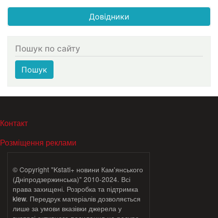
Довідники
Пошук по сайту
Пошук
МЕНЮ В ПОДВАЛЕ
Контакт
Розміщення реклами
© Copyright "Kstati+ новини Кам'янського
(Дніпродзержинська)" 2010-2024. Всі
права захищені. Розробка та підтримка
klew
. Передрук матеріалів дозволяється
лише за умови вказівки джерела у
вигляді активного посилання на ресурс