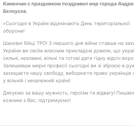
Каменчан с праздником поздравил мэр города Андре
Белоусов.
«Сьогодні в Україні відзначають День територіальної
оборони!
Шановні бійці ТРО! З першого дня війни ставши на зах
України ви своїм власним прикладом довели, що украї
сильні, незламні, вільні та готові дати гідну відсіч воро
Залишивши мирні професії сьогодні ви зі зброєю в ру
захищаєте нашу свободу, виборюєте право українців
у вільній і незалежній країні!
Дякуємо за вашу мужність, героїзм та відвагу! Пишає
кожним з Вас, підтримуємо!