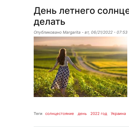
День летнего солнце
делать
Опубликовано
Margarita
-
вт, 06/21/2022 - 07:53
Теги
солнцестояние
день
2022 год
Украина