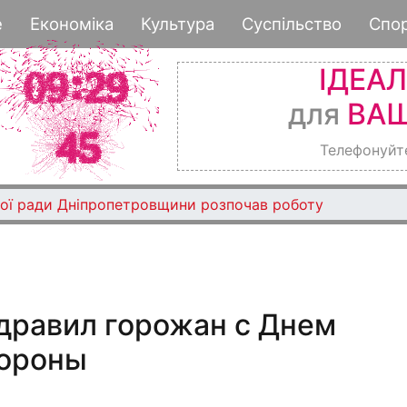
Перейти
е
Економіка
Культура
Суспільство
Спо
к
основному
ІДЕА
содержанию
для
ВАШ
Телефонуйт
ої ради Дніпропетровщини розпочав роботу
дравил горожан с Днем
бороны