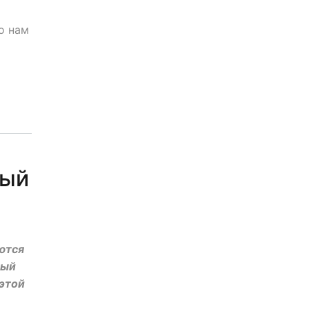
о нам
ный
ются
дый
 этой