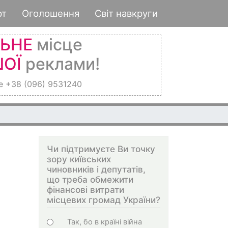
рт
Оголошення
Світ навкруги
ЛЬНЕ
місце
ОЇ
реклами!
е +38 (096) 9531240
Чи підтримуєте Ви точку
зору київських
чиновників і депутатів,
що треба обмежити
фінансові витрати
місцевих громад України?
Choices
Так, бо в країні війна