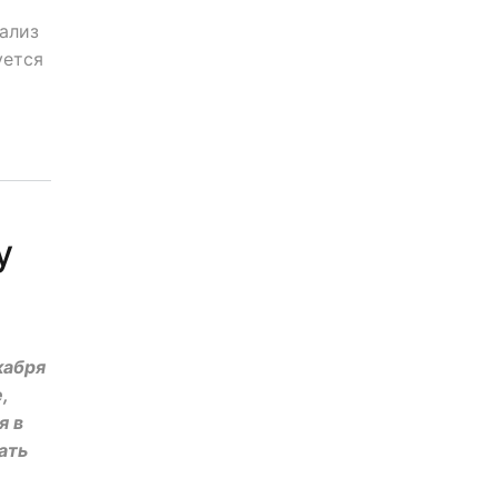
ализ
уется
у
кабря
,
я в
ать