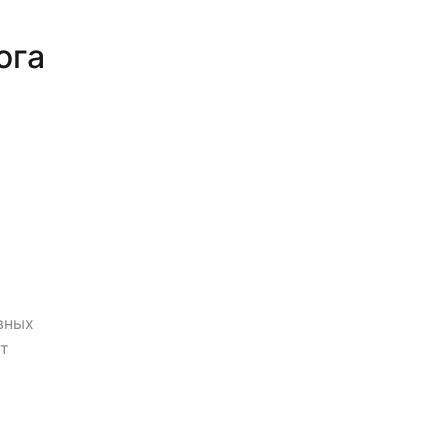
ога
вных
ут