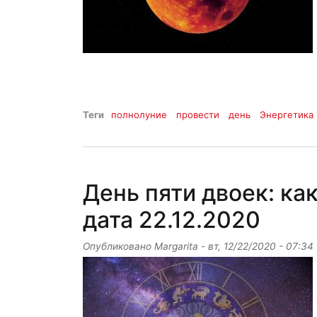
Теги
полнолуние
провести
день
Энергетика
День пяти двоек: ка
дата 22.12.2020
Опубликовано
Margarita
-
вт, 12/22/2020 - 07:34