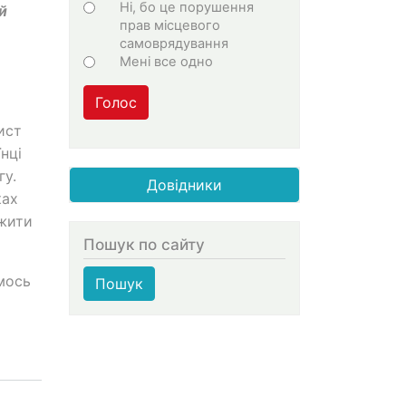
Ні, бо це порушення
й
прав місцевого
самоврядування
Мені все одно
Голос
ист
нці
гу.
Довідники
ках
 жити
Пошук по сайту
мось
Пошук