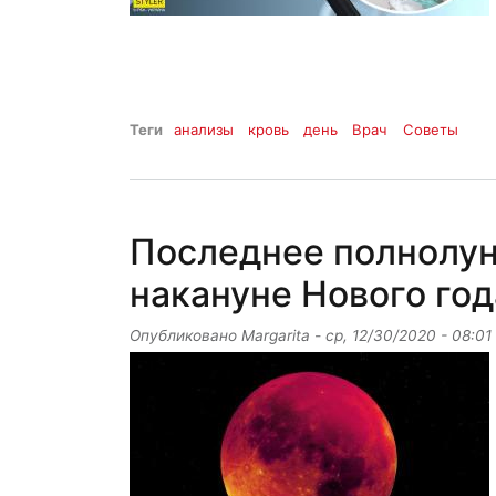
Теги
анализы
кровь
день
Врач
Советы
Последнее полнолун
накануне Нового год
Опубликовано
Margarita
-
ср, 12/30/2020 - 08:01