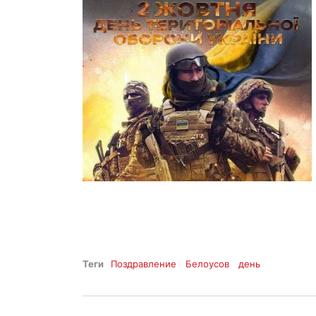
Теги
Поздравление
Белоусов
день