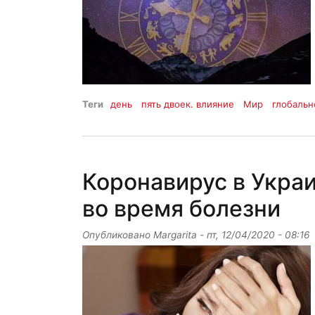
Теги
день
пять двоек. влияние
Мир
глобальн
Коронавирус в Укра
во время болезни
Опубликовано
Margarita
-
пт, 12/04/2020 - 08:16