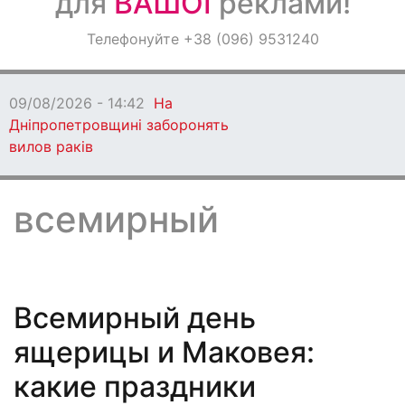
для
ВАШОЇ
реклами!
Оголошення
Телефонуйте +38 (096) 9531240
Світ навкруги
09/08/2026 - 14:42
На
Дніпропетровщині заборонять
вилов раків
всемирный
Всемирный день
ящерицы и Маковея:
какие праздники