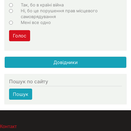
Choices
Так, бо в країні війна
Ні, бо це порушення прав місцевого
самоврядування
Мені все одно
Голос
Довідники
Пошук по сайту
Пошук
МЕНЮ В ПОДВАЛЕ
Контакт