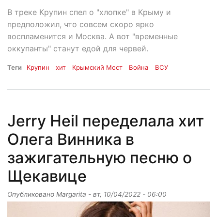
В треке Крупин спел о "хлопке" в Крыму и
предположил, что совсем скоро ярко
воспламенится и Москва. А вот "временные
оккупанты" станут едой для червей.
Теги
Крупин
хит
Крымский Мост
Война
ВСУ
Jerry Heil переделала хит
Олега Винника в
зажигательную песню о
Щекавице
Опубликовано
Margarita
-
вт, 10/04/2022 - 06:00