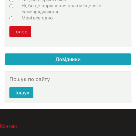
Ні, бо це порушення прав місцевого
самоврядування
Мені все одно
Голос
Довідники
Пошук по сайту
Пошук
МЕНЮ В ПОДВАЛЕ
Контакт