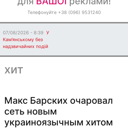
для
ВАШОЇ
реклами!
Оголошення
Телефонуйте +38 (096) 9531240
Світ навкруги
07/08/2026 - 8:36
Понад 20 разів
ворог атакував Дніпропетровщину
хит
Макс Барских очаровал
сеть новым
украиноязычным хитом