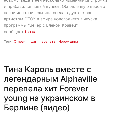
и прибавился новый куплет. Обновленную версию
песни исполнительница спела в дуэте с рэп-
артистом OTOY в эфире новогоднего выпуска
программы "Вечер с Еленой Кравец",
сообщает
tsn.ua
.
Теги
Огневич
хит
перепеть
Черемшина
Тина Кароль вместе с
легендарным Alphaville
перепела хит Forever
young на украинском в
Берлине (видео)