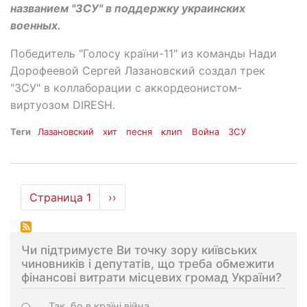
названием "ЗСУ" в поддержку украинских
военных.
Победитель "Голосу країни-11" из команды Нади
Дорофеевой Сергей Лазановский создал трек
"ЗСУ" в коллаборации с аккордеонистом-
виртуозом DIRESH.
Теги
Лазановский
хит
песня
клип
Война
ЗСУ
Нумерация
Страница 1
Следующая
››
страниц
страница
Чи підтримуєте Ви точку зору київських
чиновників і депутатів, що треба обмежити
фінансові витрати місцевих громад України?
Choices
Так, бо в країні війна