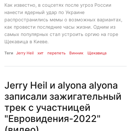
Как известно, в соцсетях после угроз России
нанести ядерный удар по Украине
распространились мемы о возможных вариантах,
как провести последние часы жизни. Одним из
самых популярных стал устроить оргию на горе
Щекавица в Киеве.
Теги
Jerry Heil
хит
перепеть
Винник
Щекавица
Jerry Heil и alyona alyona
записали зажигательный
трек с участницей
"Евровидения-2022"
(видео)