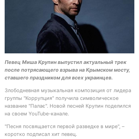
Певец Миша Крупин выпустил актуальный трек
после потрясающего взрыва на Крымском мосту,
ставшего праздником для всех украинцев.
Злободневная музыкальная композиция от лидера
группы "Коррупция" получила символическое
название "Палає". Новой песней Крупин поделился
на своем YouTube-канале.
"Песня посвящается первой разведке в мире", –
коротко подписал хит певец.