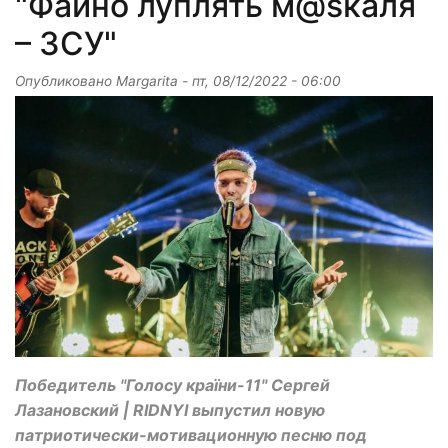
"Файно луплять м@sкаля
– ЗСУ"
Опубликовано
Margarita
-
пт, 08/12/2022 - 06:00
Победитель "Голосу країни-11" Сергей
Лазановский | RIDNYI выпустил новую
патриотически-мотивационную песню под