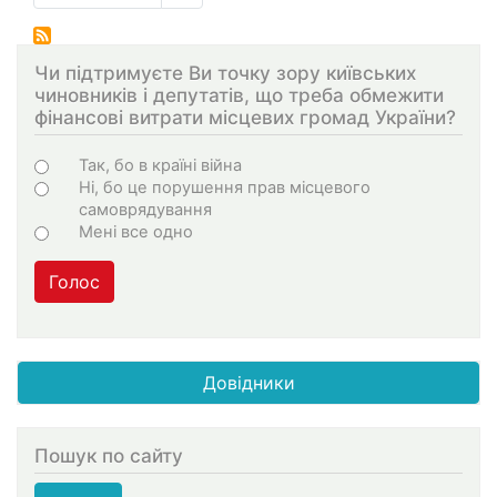
страниц
страница
Чи підтримуєте Ви точку зору київських
чиновників і депутатів, що треба обмежити
фінансові витрати місцевих громад України?
Choices
Так, бо в країні війна
Ні, бо це порушення прав місцевого
самоврядування
Мені все одно
Голос
Довідники
Пошук по сайту