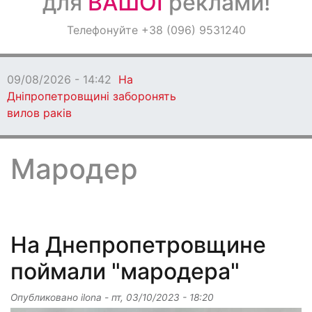
для
ВАШОЇ
реклами!
Оголошення
Телефонуйте +38 (096) 9531240
Світ навкруги
09/08/2026 - 13:06
Кам'янське втратило
захисника
Мародер
На Днепропетровщине
поймали "мародера"
Опубликовано
ilona
-
пт, 03/10/2023 - 18:20