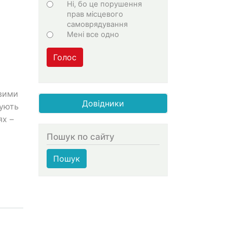
Ні, бо це порушення
прав місцевого
самоврядування
Мені все одно
Голос
овими
Довідники
сують
ях –
Пошук по сайту
и
Пошук