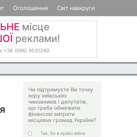
рт
Оголошення
Світ навкруги
ЛЬНЕ
місце
ОЇ
реклами!
е +38 (096) 9531240
Чи підтримуєте Ви точку
зору київських
чиновників і депутатів,
я
що треба обмежити
фінансові витрати
місцевих громад України?
Choices
Так, бо в країні війна