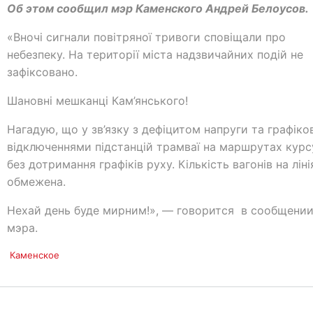
Об этом сообщил мэр Каменского Андрей Белоусов.
«Вночі сигнали повітряної тривоги сповіщали про
небезпеку. На території міста надзвичайних подій не
зафіксовано.
Шановні мешканці Кам’янського!
Нагадую, що у зв’язку з дефіцитом напруги та графік
відключеннями підстанцій трамваї на маршрутах кур
без дотримання графіків руху. Кількість вагонів на ліні
обмежена.
Нехай день буде мирним!», — говорится в сообщени
мэра.
е
Каменское