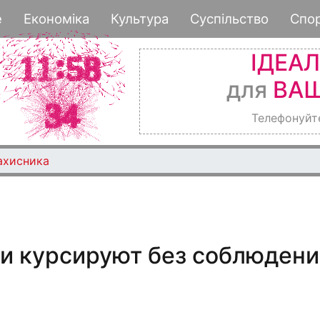
Перейти
е
Економіка
Культура
Суспільство
Спо
к
основному
ІДЕА
содержанию
для
ВАШ
Телефонуйт
ахисника
и курсируют без соблюдени