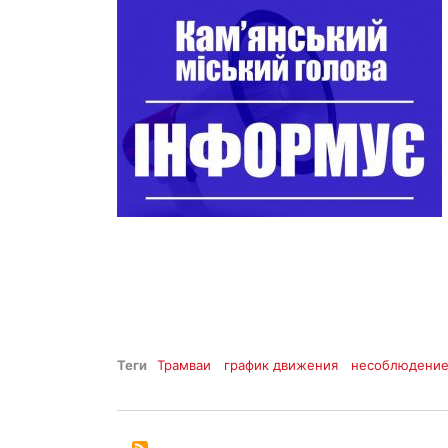
Теги
Трамваи
график движения
несоблюдени