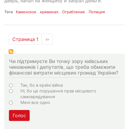
дверь, напал на женщину и забрал деньги.
Теги
Каменское
криминал
Ограбление
Полиция
Нумерация
Страница 1
Следующая
››
страниц
страница
Чи підтримуєте Ви точку зору київських
чиновників і депутатів, що треба обмежити
фінансові витрати місцевих громад України?
Choices
Так, бо в країні війна
Ні, бо це порушення прав місцевого
самоврядування
Мені все одно
Голос