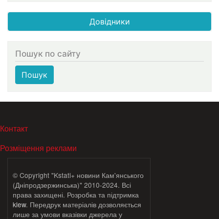
Довідники
Пошук по сайту
Пошук
МЕНЮ В ПОДВАЛЕ
Контакт
Розміщення реклами
© Copyright "Kstati+ новини Кам'янського
(Дніпродзержинська)" 2010-2024. Всі
права захищені. Розробка та підтримка
klew
. Передрук матеріалів дозволяється
лише за умови вказівки джерела у