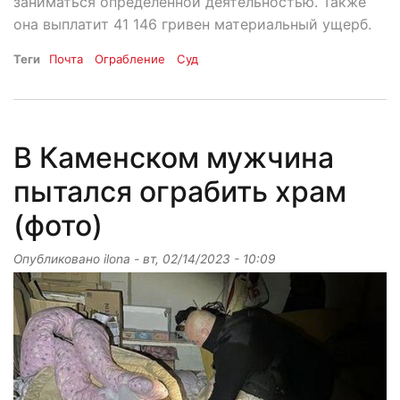
заниматься определенной деятельностью. Также
она выплатит 41 146 гривен материальный ущерб.
Теги
Почта
Ограбление
Суд
В Каменском мужчина
пытался ограбить храм
(фото)
Опубликовано
ilona
-
вт, 02/14/2023 - 10:09