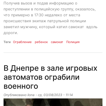
Получив вызов и подав информацию о
преступлении в полицейскую группу, оказалось,
что примерно в 17:30 недалеко от места
происшествия экипаж патрульной полиции
заметил мужчину, который катил самокат вдоль
дороги.
Теги
Ограбление
ребенок
самокат
Полиция
В Днепре в зале игровых
автоматов ограбили
военного
Опубликовано
ilona
-
ср, 03/08/2023 - 11:14