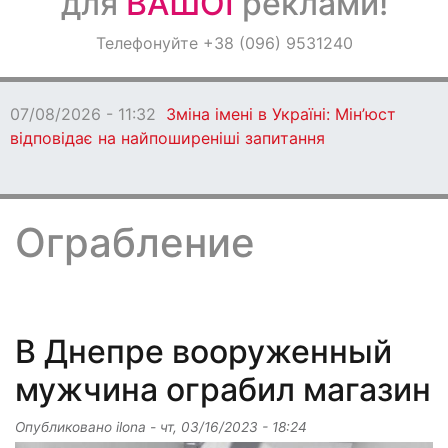
для
ВАШОЇ
реклами!
Оголошення
Телефонуйте +38 (096) 9531240
Світ навкруги
8/2026 - 11:32
Зміна імені в Україні: Мін’юст
овідає на найпоширеніші запитання
Ограбление
В Днепре вооруженный
мужчина ограбил магазин
Опубликовано
ilona
-
чт, 03/16/2023 - 18:24