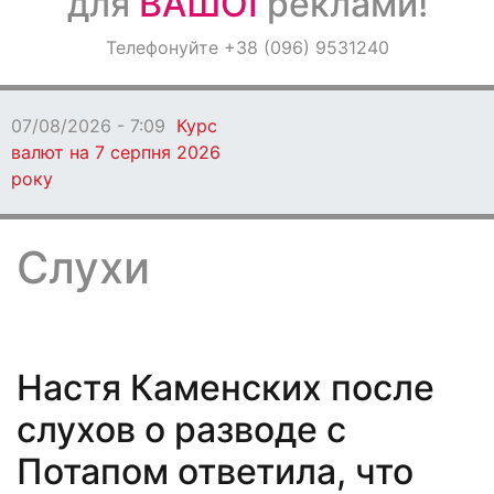
для
ВАШОЇ
реклами!
Оголошення
Телефонуйте +38 (096) 9531240
Світ навкруги
07/
прем
Слухи
Настя Каменских после
слухов о разводе с
Потапом ответила, что