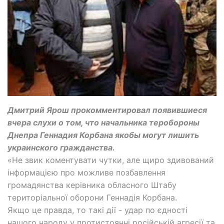
Дмитрий Ярош прокомментировал появившиеся
вчера слухи о том, что начальника теробороны
Днепра Геннадия Корбана якобы могут лишить
украинского гражданства.
«Не звик коментувати чутки, але щиро здивований
інформацією про можливе позбавлення
громадянства керівника обласного Штабу
територіальної оборони Геннадія Корбана.
Якщо це правда, то такі дії - удар по єдності
нашого народу у протистоянні російській агресії та