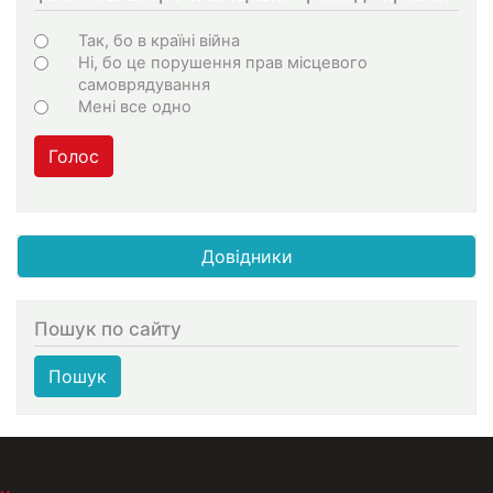
Choices
Так, бо в країні війна
Ні, бо це порушення прав місцевого
самоврядування
Мені все одно
Голос
Довідники
Пошук по сайту
Пошук
МЕНЮ В ПОДВАЛЕ