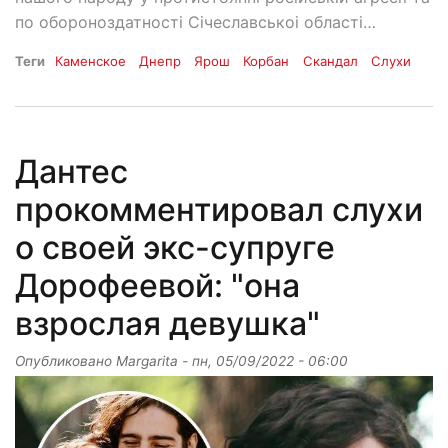
по обороноздатності Січеславськоі області…
Теги
Каменское
Днепр
Ярош
Корбан
Скандал
Слухи
Дантес
прокомментировал слухи
о своей экс-супруге
Дорофеевой: "она
взрослая девушка"
Опубликовано
Margarita
-
пн, 05/09/2022 - 06:00