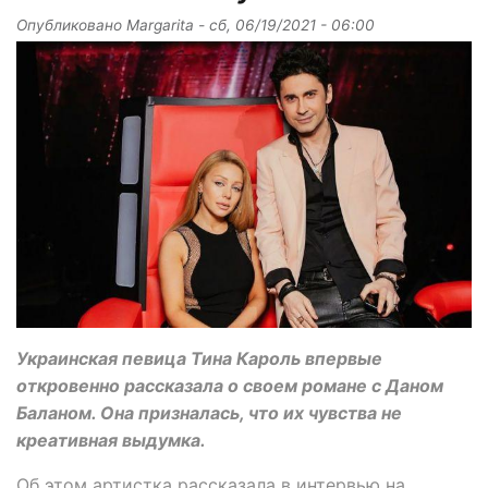
Опубликовано
Margarita
-
сб, 06/19/2021 - 06:00
Украинская певица Тина Кароль впервые
откровенно рассказала о своем романе с Даном
Баланом. Она призналась, что их чувства не
креативная выдумка.
Об этом артистка рассказала в интервью на