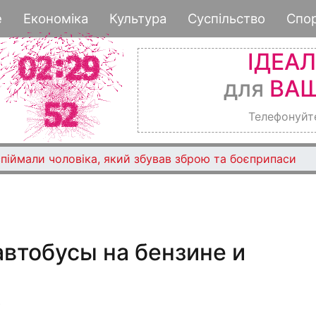
Перейти
е
Економіка
Культура
Суспільство
Спо
к
основному
ІДЕА
содержанию
для
ВАШ
Телефонуйт
піймали чоловіка, який збував зброю та боєприпаси
автобусы на бензине и
0