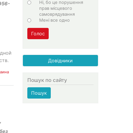
Ні, бо це порушення
956-
прав місцевого
самоврядування
Мені все одно
Голос
ядной
ств.
Довідники
раина
Пошук по сайту
Пошук
У
без