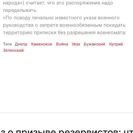
народа») считает, что это распоряжение надо
переделывать.
«По поводу печально известного указа военного
руководства о запрете военнообязанным покидать
территорию приписки без разрешения военкомата:
Теги
Днепр
Каменское
Война
Указ
Бужанский
Куприй
Зеленский
з о призыве резервистов: ч