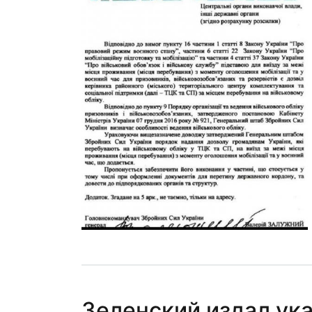
Зеленский издал ука