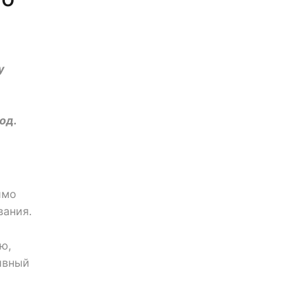
у
од.
имо
вания.
ю,
ивный