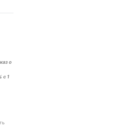
каз о
 с 1
ть