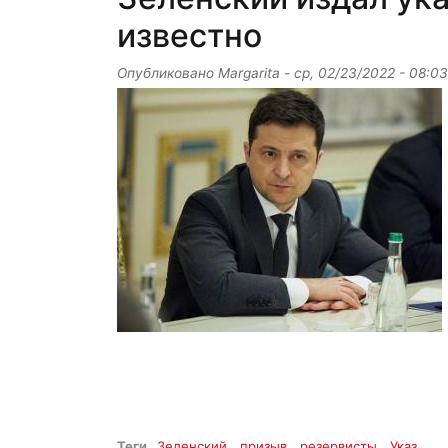
известно
Опубликовано
Margarita
-
ср, 02/23/2022 - 08:03
Теги
Зеленский
призыв
резервисты
Указ