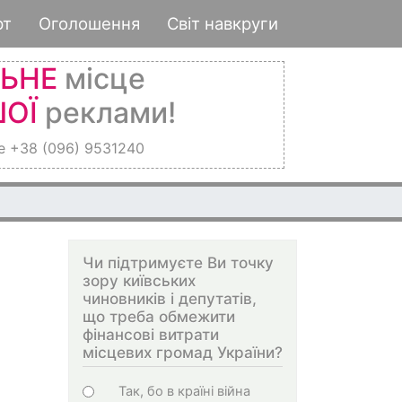
рт
Оголошення
Світ навкруги
ЛЬНЕ
місце
ОЇ
реклами!
е +38 (096) 9531240
Чи підтримуєте Ви точку
зору київських
чиновників і депутатів,
що треба обмежити
фінансові витрати
місцевих громад України?
Choices
Так, бо в країні війна