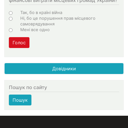
фінансові витрати місцевих громад України?
Choices
Так, бо в країні війна
Ні, бо це порушення прав місцевого
самоврядування
Мені все одно
Голос
Довідники
Пошук по сайту
Пошук