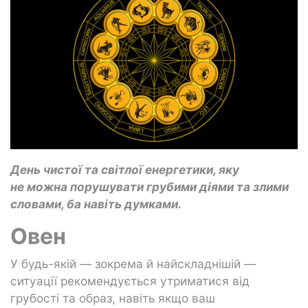
День чистої та світлої енергетики, яку
не можна порушувати грубими діями та злими
словами, ба навіть думками.
Овен
У будь-якій — зокрема й найскладнішій —
ситуації рекомендується утриматися від
грубості та образ, навіть якщо ваш