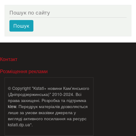
Пошук по сайту
Пошук
МЕНЮ В ПОДВАЛЕ
Контакт
Розміщення реклами
© Copyright "Kstati+ новини Кам'янського
(Дніпродзержинська)" 2010-2024. Всі
права захищені. Розробка та підтримка
klew
. Передрук матеріалів дозволяється
лише за умови вказівки джерела у
вигляді активного посилання на ресурс
kstati.dp.ua*.