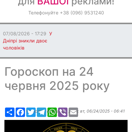
для
ВАШОЇ
реклами!
Оголошення
Телефонуйте +38 (096) 9531240
Світ навкруги
07/08/2026 - 17:29
У
Дніпрі зникли двоє
чоловіків
Гороскоп на 24
червня 2025 року
Ресурс
Facebook
Twitter
Telegram
WhatsApp
Viber
Email
Надіслав:
Margarita
, дата:
вт, 06/24/2025 - 06:41