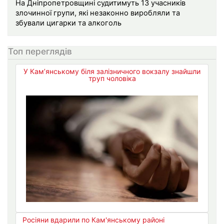
На Дніпропетровщині судитимуть 13 учасників
злочинної групи, які незаконно виробляли та
збували цигарки та алкоголь
Топ переглядів
У Кам’янському біля залізничного вокзалу знайшли
труп чоловіка
Росіяни вдарили по Кам'янському районі