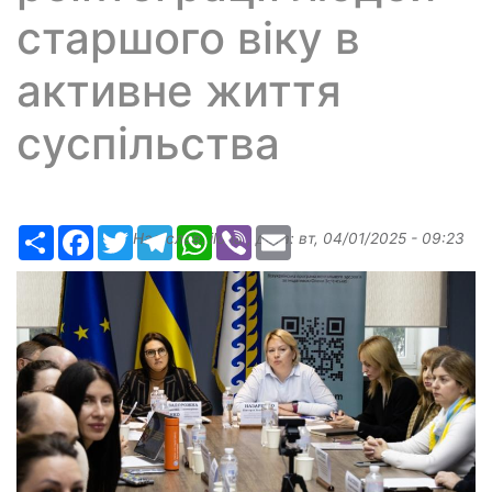
старшого віку в
активне життя
суспільства
Ресурс
Facebook
Twitter
Telegram
WhatsApp
Viber
Email
Надіслав:
ilona
, дата:
вт, 04/01/2025 - 09:23