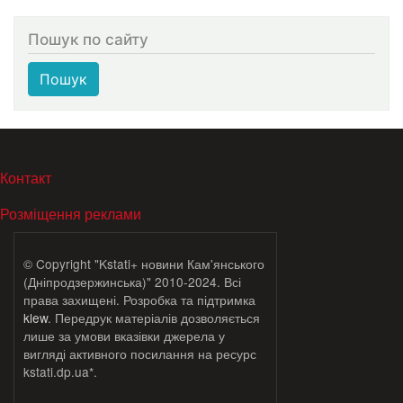
Пошук по сайту
Пошук
МЕНЮ В ПОДВАЛЕ
Контакт
Розміщення реклами
© Copyright "Kstati+ новини Кам'янського
(Дніпродзержинська)" 2010-2024. Всі
права захищені. Розробка та підтримка
klew
. Передрук матеріалів дозволяється
лише за умови вказівки джерела у
вигляді активного посилання на ресурс
kstati.dp.ua*.