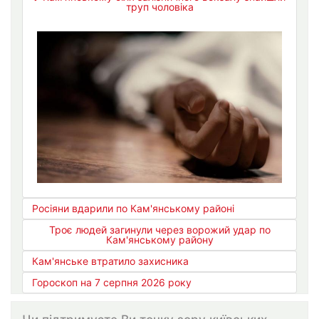
труп чоловіка
Росіяни вдарили по Кам'янському районі
Троє людей загинули через ворожий удар по
Кам'янському району
Кам'янське втратило захисника
Гороскоп на 7 серпня 2026 року