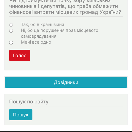
Чи підтримуєте Ви точку зору київських
чиновників і депутатів, що треба обмежити
фінансові витрати місцевих громад України?
Варіанти
Так, бо в країні війна
Ні, бо це порушення прав місцевого
самоврядування
Мені все одно
Голос
Довідники
Пошук по сайту
Пошук