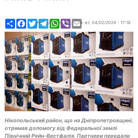
Ресурс
Facebook
Twitter
Telegram
WhatsApp
Viber
Email
Надіслав:
elena
, дата:
вт, 04/02/2024 - 17:18
Нікопольський район, що на Дніпропетровщині,
отримав допомогу від Федеральної землі
Північний Рейн-Вестфалія. Партнери передали