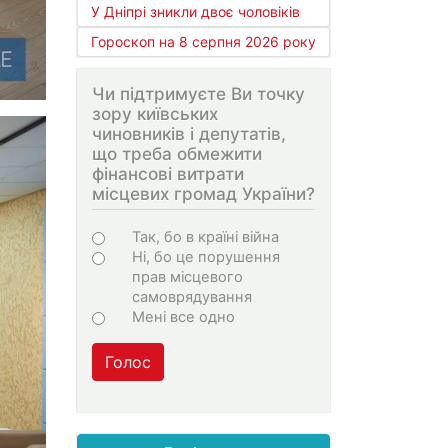
У Дніпрі зникли двоє чоловіків
Гороскоп на 8 серпня 2026 року
Чи підтримуєте Ви точку
зору київських
чиновників і депутатів,
що треба обмежити
фінансові витрати
місцевих громад України?
Варіанти
Так, бо в країні війна
Ні, бо це порушення
прав місцевого
самоврядування
Мені все одно
Голос