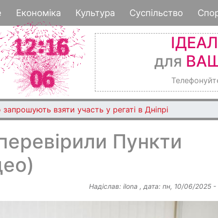
Перейти
е
Економіка
Культура
Суспільство
Спо
до
основного
ІДЕА
вмісту
для
ВАШ
Телефонуйт
 запрошують взяти участь у регаті в Дніпрі
перевірили Пункти
део)
Надіслав:
ilona
, дата:
пн, 10/06/2025 -