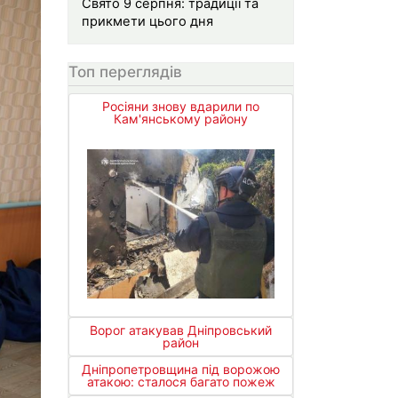
Свято 9 серпня: традиції та
прикмети цього дня
Топ переглядів
Росіяни знову вдарили по
Кам'янському району
Ворог атакував Дніпровський
район
Дніпропетровщина під ворожою
атакою: сталося багато пожеж