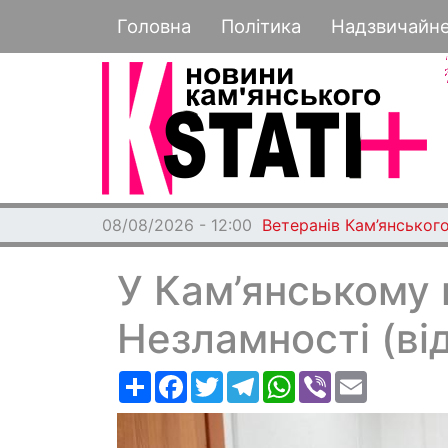
Основная навигация
Головна
Політика
Надзвичайн
08/08/2026 - 12:00
Ветеранів Кам’янського
У Кам’янському 
Незламності (ві
Ресурс
Facebook
Twitter
Telegram
WhatsApp
Viber
Email