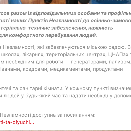
усов разом із відповідальними особами та профіль
ості наших Пунктів Незламності до осінньо-зимов
атеріально-технічне забезпечення, наявність
 для комфортного перебування людей.
в Незламності, які забезпечуються міською радою. 
у школах, лікарнях, територіальних центрах, ЦНАПах 
сім необхідним для роботи — генераторами, паливом
ігрівачами, ковдрами, медикаментами, продуктами
итячі та санітарні кімнати. У кожному пункті визначе
яти людей у будь-який час та надати необхідну допомо
 Незламності доступна за посиланням:
i-ta-diyuchi...