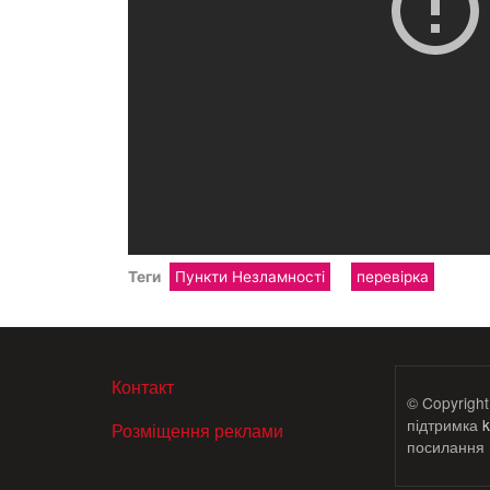
Теги
Пункти Незламності
перевірка
МЕНЮ В ПОДВАЛЕ
Контакт
© Copyright
підтримка
k
Розміщення реклами
посилання н