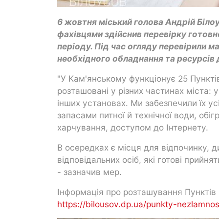
6 жовтня міський голова Андрій Біло
фахівцями здійснив перевірку готовн
періоду. Під час огляду перевірили м
необхідного обладнання та ресурсів
"У Кам'янському функціонує 25 Пункті
розташовані у різних частинах міста: 
інших установах. Ми забезпечили їх у
запасами питної й технічної води, об
харчування, доступом до Інтернету.
В осередках є місця для відпочинку, д
відповідальних осіб, які готові прийн
- зазначив мер.
Інформація про розташування Пунктів
https://bilousov.dp.ua/punkty-nezlamnost