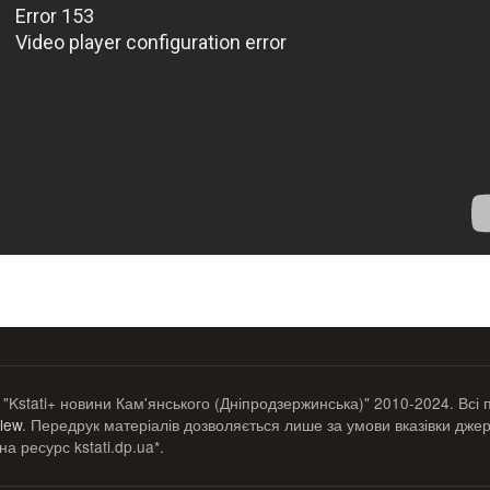
 "Kstati+ новини Кам'янського (Дніпродзержинська)" 2010-2024. Всі 
lew
. Передрук матеріалів дозволяється лише за умови вказівки джер
а ресурс kstati.dp.ua*.