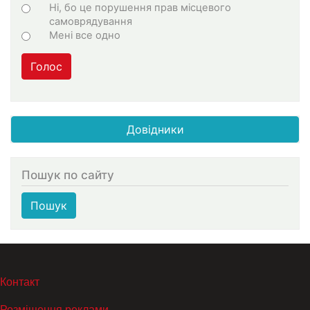
Ні, бо це порушення прав місцевого
самоврядування
Мені все одно
Голос
Довідники
Пошук по сайту
Пошук
МЕНЮ В ПОДВАЛЕ
Контакт
Розміщення реклами