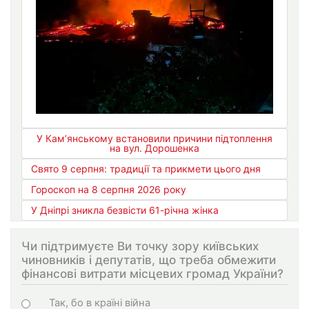
У Кам’янському встановили причини підтоплення
на вул. Дорошенка
Свято 9 серпня: традиції та прикмети цього дня
Гороскоп на 8 серпня 2026 року
У Дніпрі зникла безвісти 61-річна жінка
Чи підтримуєте Ви точку зору київських
чиновників і депутатів, що треба обмежити
фінансові витрати місцевих громад України?
Варіанти
Так, бо в країні війна