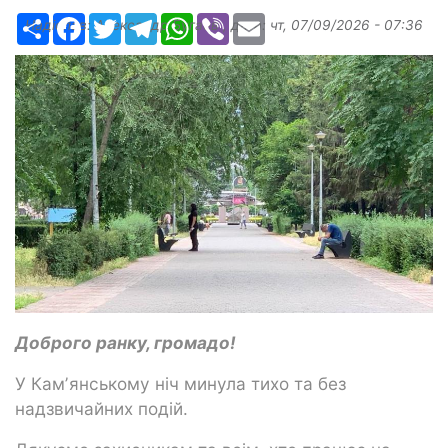
Ресурс
Facebook
Twitter
Telegram
WhatsApp
Viber
Email
Надіслав:
Александр Бугаев
, дата:
чт, 07/09/2026 - 07:36
Доброго ранку, громадо!
У Камʼянському ніч минула тихо та без
надзвичайних подій.