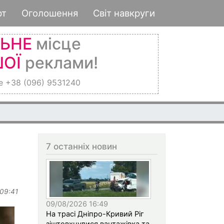
рт
Оголошення
Світ навкруги
ЛЬНЕ
місце
ОЇ
реклами!
е +38 (096) 9531240
7 останніх новин
 09:41
09/08/2026 16:49
На трасі Дніпро-Кривий Ріг
зіштовхнулися вантажівка та