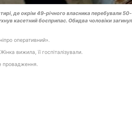
ртирі, де окрім 49-річного власника перебували 50-
бухнув касетний боєприпас. Обидва чоловіки загинул
ніпро оперативний».
Жінка вижила, її госпіталізували.
е провадження.