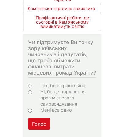
Кам'янське втратило захисника
Профілактичні роботи: де
сьогодні в Кам'янському
вимикатимуть світло
Чи підтримуєте Ви точку
зору київських
чиновників і депутатів,
що треба обмежити
фінансові витрати
місцевих громад України?
Варіанти
Так, бо в країні війна
Ні, бо це порушення
прав місцевого
самоврядування
Мені все одно
Голос