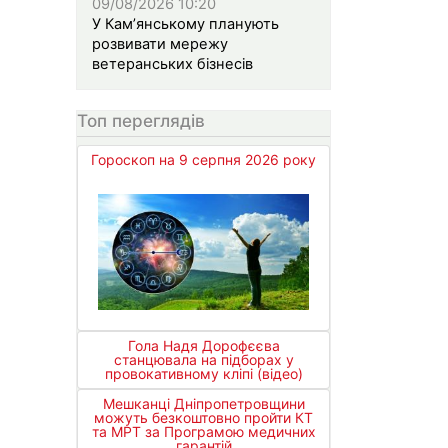
09/08/2026 10:20
У Кам’янському планують
розвивати мережу
ветеранських бізнесів
Топ переглядів
Гороскоп на 9 серпня 2026 року
Гола Надя Дорофєєва
станцювала на підборах у
провокативному кліпі (відео)
Мешканці Дніпропетровщини
можуть безкоштовно пройти КТ
та МРТ за Програмою медичних
гарантій