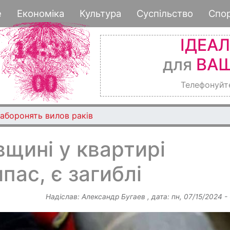
Перейти
е
Економіка
Культура
Суспільство
Спо
до
основного
ІДЕА
вмісту
для
ВАШ
Телефонуйт
аборонять вилов раків
щині у квартирі
пас, є загиблі
Надіслав:
Александр Бугаев
, дата:
пн, 07/15/2024 -