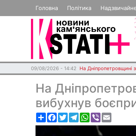
Основная навигация
Головна
Політика
Надзвичайн
09/08/2026 - 14:42
На Дніпропетровщині з
На Дніпропетров
вибухнув боєпри
Ресурс
Facebook
Twitter
Telegram
WhatsApp
Viber
Email