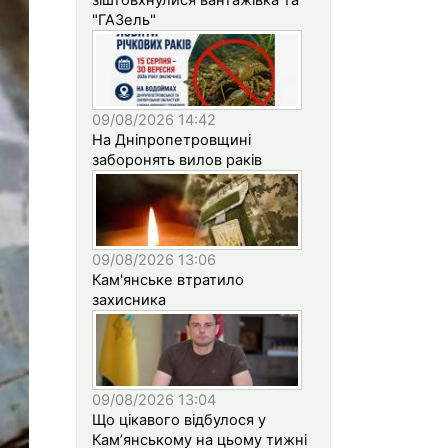
"ГАЗель"
09/08/2026 14:42
На Дніпропетровщині
заборонять вилов раків
09/08/2026 13:06
Кам'янське втратило
захисника
09/08/2026 13:04
Що цікавого відбулося у
Кам’янському на цьому тижні