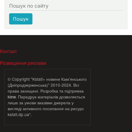
Пошук по сайту
Пошук
МЕНЮ В ПОДВАЛЕ
Контакт
Розміщення реклами
© Copyright "Kstati+ новини Кам'янського
(Дніпродзержинська)" 2010-2024. Всі
права захищені. Розробка та підтримка
klew
. Передрук матеріалів дозволяється
лише за умови вказівки джерела у
вигляді активного посилання на ресурс
kstati.dp.ua*.