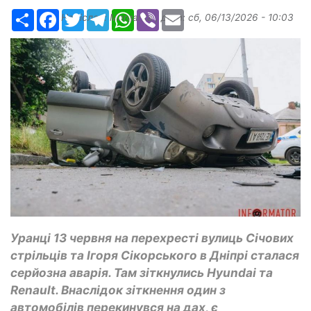
Ресурс
Facebook
Twitter
Telegram
WhatsApp
Viber
Email
Надіслав:
Margarita
, дата:
сб, 06/13/2026 - 10:03
Уранці 13 червня на перехресті вулиць Січових
стрільців та Ігоря Сікорського в Дніпрі сталася
серйозна аварія. Там зіткнулись Hyundai та
Renault. Внаслідок зіткнення один з
автомобілів перекинувся на дах, є