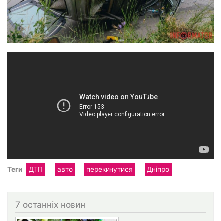
Теги
ДТП
авто
перекинутися
Дніпро
7 останніх новин