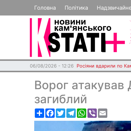
Основная навигация
Головна
Політика
Надзвичайн
06/08/2026 - 12:26
Росіяни вдарили по Ка
Ворог атакував 
загиблий
Ресурс
Facebook
Twitter
Telegram
WhatsApp
Viber
Email