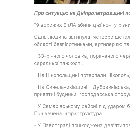
Про ситуацію на Дніпропетровщині п
"9 ворожих БпЛА збили цієї ночі у різн
Одна людина загинула, четверо дістали
області безпілотниками, артилерією т
- 33-річного чоловіка, пораненого чере
середньої тяжкості.
- На Нікопольщині потерпали Нікополь
- На Синельниківщині – Дубовиківська
приватні будинки, господарська споруд
- У Самарівському районі під ударом 
Понівечена інфраструктура.
- У Павлограді пошкоджена дев'ятипов