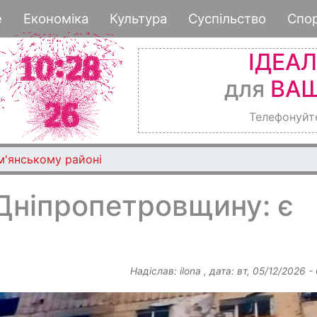
Перейти
е
Економіка
Культура
Суспільство
Спо
до
основного
ІДЕА
вмісту
для
ВАШ
Телефонуйт
м'янському районі
Дніпропетровщину: є
Надіслав:
ilona
, дата:
вт, 05/12/2026 -