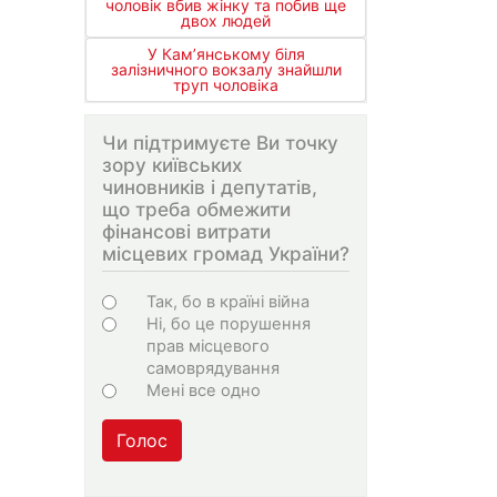
чоловік вбив жінку та побив ще
двох людей
У Кам’янському біля
залізничного вокзалу знайшли
труп чоловіка
Чи підтримуєте Ви точку
зору київських
чиновників і депутатів,
що треба обмежити
фінансові витрати
місцевих громад України?
Варіанти
Так, бо в країні війна
Ні, бо це порушення
прав місцевого
самоврядування
Мені все одно
Голос