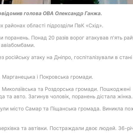
овідомив голова ОВА Олександр Ганжа.
их районах області підрозділи ПвК «Схід».
 поранень. Понад 20 разів ворог атакував п'ять рай
а авіабомбами.
з російську атаку на Дніпро, госпіталізували в стані
, Марганецька і Покровська громади.
, Миколаївська та Роздорська громади. Пошкоджені
а та авто. Загинув чоловік, поранень дістала жінка
були місто Самар та Піщанська громада. Виникла по
ерхівка та автівки. Постраждали двоє людей. 36-рі