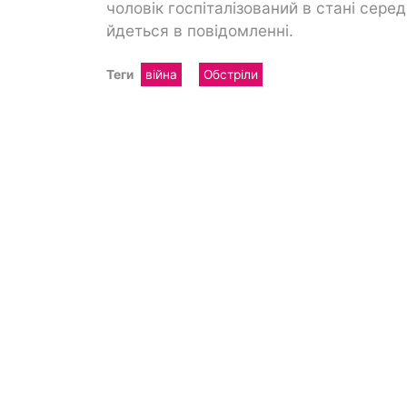
чоловік госпіталізований в стані серед
йдеться в повідомленні.
Теги
війна
Обстріли