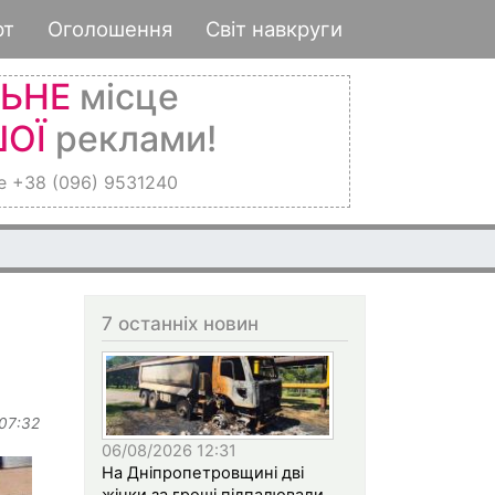
рт
Оголошення
Світ навкруги
ЛЬНЕ
місце
ОЇ
реклами!
е +38 (096) 9531240
7 останніх новин
 07:32
06/08/2026 12:31
На Дніпропетровщині дві
жінки за гроші підпалювали