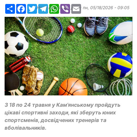
Ресурс
Facebook
Twitter
Telegram
WhatsApp
Viber
Email
Надіслав:
ilona
, дата:
пн, 05/18/2026 - 09:05
З 18 по 24 травня у Кам’янському пройдуть
цікаві спортивні заходи, які зберуть юних
спортсменів, досвідчених тренерів та
вболівальників.