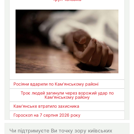
Росіяни вдарили по Кам'янському районі
Троє людей загинули через ворожий удар по
Кам'янському району
Кам'янське втратило захисника
Гороскоп на 7 серпня 2026 року
Чи підтримуєте Ви точку зору київських